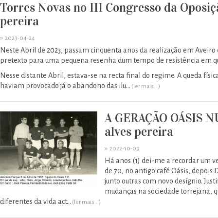
Torres Novas no III Congresso da Oposiçã
pereira
»
2023-04-24
Neste Abril de 2023, passam cinquenta anos da realização em Aveiro
pretexto para uma pequena resenha dum tempo de resistência em qu
Nesse distante Abril, estava-se na recta final do regime. A queda físi
haviam provocado já o abandono das ilu...
(ler mais...)
​A GERAÇÃO OÁSIS 
alves pereira
»
2022-10-09
Há anos (1) dei-me a recordar um ve
de 70, no antigo café Oásis, depois
junto outras com novo desígnio. Just
mudanças na sociedade torrejana, q
diferentes da vida act...
(ler mais...)