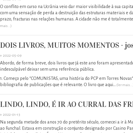
O conflito em curso na Ucrânia veio dar maior visibilidade à sua capit
com uma sensação de perda a destruição das estruturas materiais e da
prazo, fracturas nas relações humanas. A cidade não me é totalmente
mais...)
DOIS LIVROS, MUITOS MOMENTOS - josé
»
2022-05-09
Abordo, de forma breve, dois livros que já este ano foram apresenta
indesculpável deixar sem uma referência pública.
1. Começo pelo “COMUNISTAS, uma história do PCP em Torres Novas“, d
bibliografia de publicações que é relevante. O livro que aqui...
(ler mais...
LINDO, LINDO, É IR AO CURRAL DAS FREI
»
2022-01-13
Na segunda metade dos anos 70 do pretérito século, comecei a ir à M
ao Funchal. Estava em construção o conjunto designado por Casino Pa