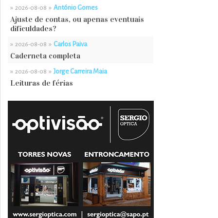
»
»
António Gomes
2026-08-08
Ajuste de contas, ou apenas eventuais
dificuldades?
»
»
Carlos Paiva
2026-08-08
Caderneta completa
»
»
Jorge Carreira Maia
2026-08-08
Leituras de férias