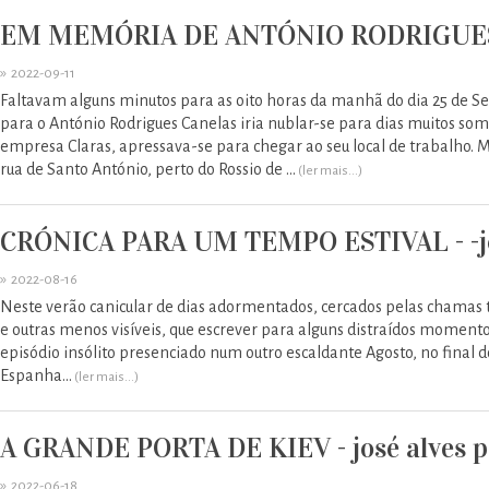
EM MEMÓRIA DE ANTÓNIO RODRIGUES CA
»
2022-09-11
Faltavam alguns minutos para as oito horas da manhã do dia 25 de 
para o António Rodrigues Canelas iria nublar-se para dias muitos som
empresa Claras, apressava-se para chegar ao seu local de trabalho.
rua de Santo António, perto do Rossio de ...
(ler mais...)
CRÓNICA PARA UM TEMPO ESTIVAL - -jos
»
2022-08-16
Neste verão canicular de dias adormentados, cercados pelas chamas t
e outras menos visíveis, que escrever para alguns distraídos moment
episódio insólito presenciado num outro escaldante Agosto, no final 
Espanha...
(ler mais...)
A GRANDE PORTA DE KIEV - josé alves p
»
2022-06-18