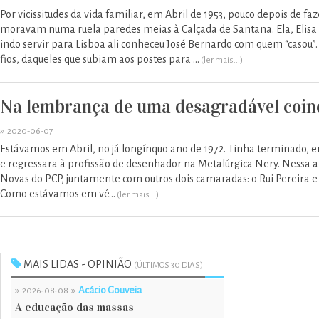
Por vicissitudes da vida familiar, em Abril de 1953, pouco depois de faz
moravam numa ruela paredes meias à Calçada de Santana. Ela, Elisa 
indo servir para Lisboa ali conheceu José Bernardo com quem “casou”. 
fios, daqueles que subiam aos postes para ...
(ler mais...)
Na lembrança de uma desagradável coinci
»
2020-06-07
Estávamos em Abril, no já longínquo ano de 1972. Tinha terminado, em
e regressara à profissão de desenhador na Metalúrgica Nery. Nessa alt
Novas do PCP, juntamente com outros dois camaradas: o Rui Pereira e 
Como estávamos em vé...
(ler mais...)
MAIS LIDAS - OPINIÃO
(ÚLTIMOS 30 DIAS)
»
»
Acácio Gouveia
2026-08-08
A educação das massas