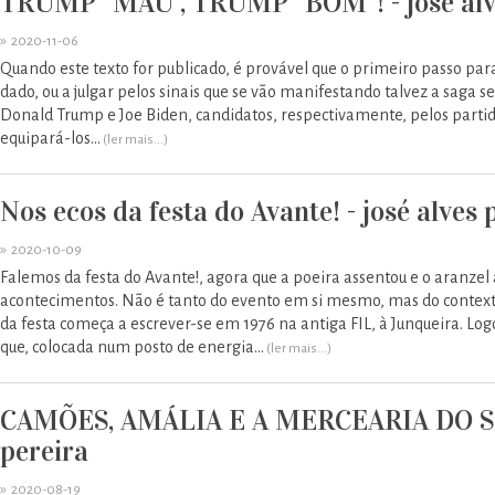
TRUMP “MAU”, TRUMP “BOM”! - josé alv
»
2020-11-06
Quando este texto for publicado, é provável que o primeiro passo pa
dado, ou a julgar pelos sinais que se vão manifestando talvez a saga s
Donald Trump e Joe Biden, candidatos, respectivamente, pelos parti
equipará-los...
(ler mais...)
Nos ecos da festa do Avante! - josé alves 
»
2020-10-09
Falemos da festa do Avante!, agora que a poeira assentou e o aranzel
acontecimentos. Não é tanto do evento em si mesmo, mas do contexto e
da festa começa a escrever-se em 1976 na antiga FIL, à Junqueira. L
que, colocada num posto de energia...
(ler mais...)
CAMÕES, AMÁLIA E A MERCEARIA DO SE
pereira
»
2020-08-19