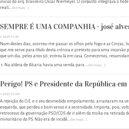
inicial do arq. brasileiro Óscar Niemeyer. O conjunto integrava o hote
reali...
(ler mais...)
SEMPRE É UMA COMPANHIA - josé alves
»
2021-11-25
Num destes dias, ocorreu-me passar os olhos pelo Fogo e as Cinzas, l
que me serve para título desta crónica e pretexto para uma incursão 
que um dia, pelos anos 50, entrou lá em casa. Comecemos, resumidame
1. Na aldeia de Alcaria havia uma venda para ...
(ler mais...)
Perigo! PS e Presidente da República em 
»
2021-11-09
A rejeição do O.E. e o seu desmedido empolamento, arrastaram na v
esquerda, que perdeu o bom senso e a serenidade. Importa, pois, volt
retrocesso da governação PSD/CDS de ir além da troika na retirada 
minoritário do PS. Não era de incidê...
(ler mais...)