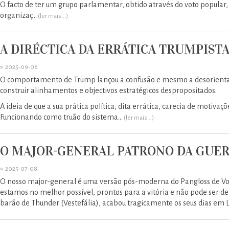
O facto de ter um grupo parlamentar, obtido através do voto popular,
organizaç...
(ler mais...)
A DIRÉCTICA DA ERRÁTICA TRUMPIST
»
2025-09-06
O comportamento de Trump lançou a confusão e mesmo a desorienta
construir alinhamentos e objectivos estratégicos despropositados.
A ideia de que a sua prática política, dita errática, carecia de motiv
Funcionando como truão do sistema...
(ler mais...)
O MAJOR-GENERAL PATRONO DA GUE
»
2025-07-08
O nosso major-general é uma versão pós-moderna do Pangloss de Volt
estamos no melhor possível, prontos para a vitória e não pode ser de o
barão de Thunder (Vestefália), acabou tragicamente os seus dias em L