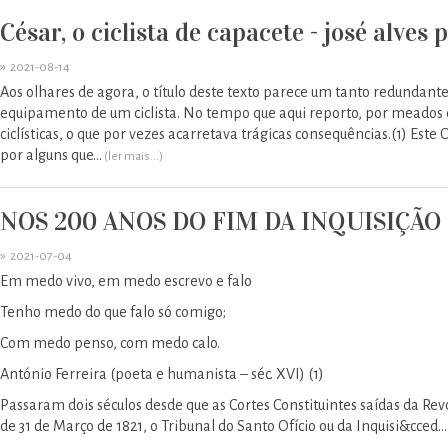
César, o ciclista de capacete - josé alves 
»
2021-08-14
Aos olhares de agora, o título deste texto parece um tanto redundante
equipamento de um ciclista. No tempo que aqui reporto, por meados 
ciclísticas, o que por vezes acarretava trágicas consequências.(1) Es
por alguns que...
(ler mais...)
NOS 200 ANOS DO FIM DA INQUISIÇÃO - j
»
2021-07-04
Em medo vivo, em medo escrevo e falo
Tenho medo do que falo só comigo;
Com medo penso, com medo calo.
António Ferreira (poeta e humanista – séc. XVI) (1)
Passaram dois séculos desde que as Cortes Constituintes saídas da Re
de 31 de Março de 1821, o Tribunal do Santo Ofício ou da Inquisi&cced...