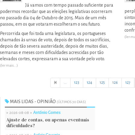
Já vamos com tempo passado suficiente para
perpl
podermos recordar que as eleições legislativas ocorreram
sint
no passado dia 04 de Outubro de 2015. Mais de um mês
inc
passou, em os que votaram escolheram o seu futuro.
confr
Percorrida que foi toda uma legislatura, os portugueses
(ler ma
chamados às urnas de voto, depois de todos os sacrifícios,
depois de tão severa austeridade, depois de muitos dias,
semanas e meses com dificuldades acrescidas por tão
elevados cortes, expressaram a sua vontade pelo voto.
(ler mais...)
...
123
124
125
126
127
MAIS LIDAS - OPINIÃO
(ÚLTIMOS 30 DIAS)
»
»
António Gomes
2026-08-08
Ajuste de contas, ou apenas eventuais
dificuldades?