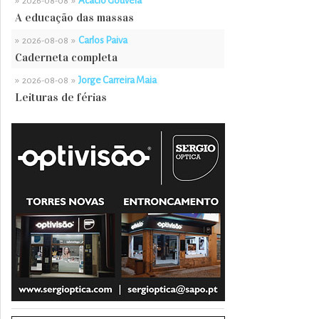
»
»
Acácio Gouveia
2026-08-08
A educação das massas
»
»
Carlos Paiva
2026-08-08
Caderneta completa
»
»
Jorge Carreira Maia
2026-08-08
Leituras de férias