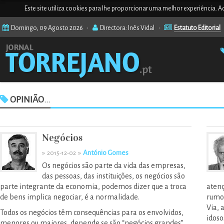
Este site utiliza cookies para lhe proporcionar uma melhor experiência. Ao
Domingo, 09 Agosto 2026 •
Directora: Inês Vidal •
Estatuto Editorial
OPINIÃO
...
Negócios
»
»
António Gomes
2015-12-02
Os negócios são parte da vida das empresas,
das pessoas, das instituições, os negócios são
parte integrante da economia, podemos dizer que a troca
atenç
de bens implica negociar, é a normalidade.
rumo 
Via, 
Todos os negócios têm consequências para os envolvidos,
idoso
menores ou maiores, depende se são “negócios grandes”