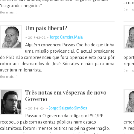
arrum
“ou grandes negócios”.
(ler ma
(ler mais...)
Um país liberal?
»
»
Jorge Carreira Maia
2015-12-02
Alguém convenceu Passos Coelho de que tinha
uma missão providencial. O actual presidente
do PSD não compreendeu que fora apenas eleito para pôr
opor
cobro aos desmandos de José Sócrates e não para uma
repen
aventura milenarista.
(ler ma
(ler mais...)
Três notas em vésperas de novo
Governo
»
»
Jorge Salgado Simões
2015-11-24
Passado. O governo da coligação PSD/PP
recebeu o país com as contas públicas num estado
emer
calamitoso. Foram imensos os tiros no pé na governação,
A re