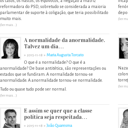
os casos, os fiascos, os equívocos, a negação à matriz
inca
reformadora do PSD, sobretudo se considerada a maioria
fenó
parlamentar de suporte à coligação, que teria possibilitado
depoi
muito mais.
(ler ma
(ler mais...)
A normalidade da anormalidade.
Talvez um dia…
»
»
Maria Augusta Torcato
2015-11-18
O que é a normalidade? O que é a
Nazar
anormalidade? De base antitética, são representações ou
colon
estados que se fundiram. A normalidade tornou-se
torre
anormalidade. A anormalidade tornou-se normalidade.
(ler ma
Tudo ou quase tudo pode ser normal.
(ler mais...)
E assim se quer que a classe
política seja respeitada…
»
»
João Quaresma
2015-11-18