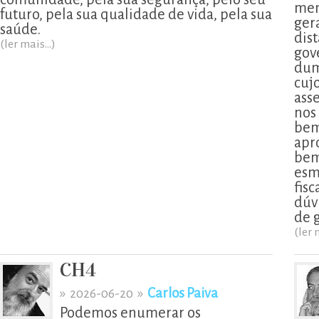
men
futuro, pela sua qualidade de vida, pela sua
ger
saúde.
dis
(ler mais...)
gov
dum
cujo
ass
nos
bem
apr
bem
esm
fis
dúv
de 
(ler 
CH4
»
»
Carlos Paiva
2026-06-20
Podemos enumerar os