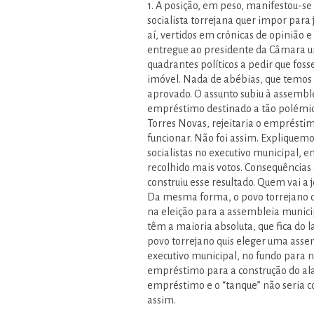
1. A posição, em peso, manifestou-se 
socialista torrejana quer impor para
aí, vertidos em crónicas de opinião e 
entregue ao presidente da Câmara um
quadrantes políticos a pedir que fos
imóvel. Nada de abébias, que temos
aprovado. O assunto subiu à assemble
empréstimo destinado a tão polémica
Torres Novas, rejeitaria o empréstimo
funcionar. Não foi assim. Expliquem
socialistas no executivo municipal, 
recolhido mais votos. Consequências
construiu esse resultado. Quem vai a 
Da mesma forma, o povo torrejano d
na eleição para a assembleia municip
têm a maioria absoluta, que fica do l
povo torrejano quis eleger uma assem
executivo municipal, no fundo para nã
empréstimo para a construção do ala
empréstimo e o “tanque” não seria c
assim.