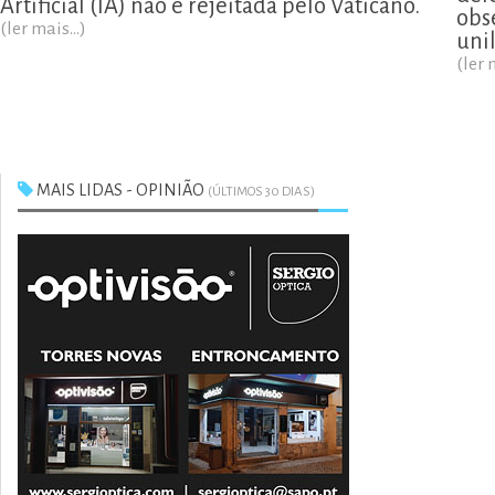
Artificial (IA) não é rejeitada pelo Vaticano.
obs
(ler mais...)
uni
(ler 
MAIS LIDAS - OPINIÃO
(ÚLTIMOS 30 DIAS)