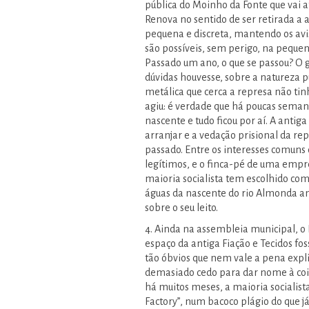
pública do Moinho da Fonte que vai 
Renova no sentido de ser retirada a a
pequena e discreta, mantendo os avi
são possíveis, sem perigo, na peque
Passado um ano, o que se passou? O g
dúvidas houvesse, sobre a natureza 
metálica que cerca a represa não ti
agiu: é verdade que há poucas seman
nascente e tudo ficou por aí. A antig
arranjar e a vedação prisional da r
passado. Entre os interesses comuns 
legítimos, e o finca-pé de uma empre
maioria socialista tem escolhido com
águas da nascente do rio Almonda a
sobre o seu leito.
4. Ainda na assembleia municipal, o 
espaço da antiga Fiação e Tecidos fo
tão óbvios que nem vale a pena expli
demasiado cedo para dar nome à cois
há muitos meses, a maioria socialist
Factory”, num bacoco plágio do que j