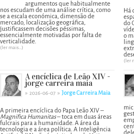
argumentos que habitualmente
nos escudam de uma análise crítica, como
Há 
se a escala económica, dimensão de
esp
mercado, localização geográfica,
do 
justificassem decisões péssimas,
víd
essencialmente motivadas por falta de
o m
verticalidade.
lin
(ler mais...)
ext
des
(ler 
A encíclica de Leão XIV -
jorge carreira maia
»
»
Jorge Carreira Maia
2026-06-07
mic
A primeira encíclica do Papa Leão XIV –
ges
Magnifica Humanitas
– toca em duas áreas
emp
fulcrais para a humanidade. A área da
cen
tecnologia e a área política. A Inteligência
del