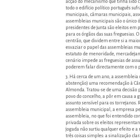
acção do mecanismo que tinha sido 
todo o edifício político português su
municipais, câmaras municipais, asse
assembleias municipais são o único ó
presidentes de junta são eleitos em 
para os órgãos das suas freguesias. O 
centrão, que dividem entre si a mai
esvaziar o papel das assembleias mun
estatuto de menoridade, mercadejan
cenário impede as freguesias de ass
poderem falar directamente com o p
3. Há cerca de um ano, a assemblei
abstenção) uma recomendação à Câma
Almonda. Tratou-se de uma decisão p
povo do concelho, a pôr em causa a 
assunto sensível para os torrejanos. 
assembleia municipal, a empresa pe
assembleia, no que foi entendido c
privada sobre os eleitos representan
jogada não surtiu qualquer efeito 
três coisas simples: a sinalização cl