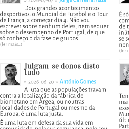
»
»
Jorge Carreira Maia
2026-07-07
Dois grandes acontecimentos
desportivos: o Mundial de Futebol e o Tour
É s
de França, a começar dia 4. Não vou
com
escrever sobre nenhum deles, nem sequer
de t
sobre o desempenho de Portugal, de que
inú
só conheço o da fase de grupos.
se 
nen
(ler mais...)
(ler 
Julgam-se donos disto
tudo
»
»
António Gomes
2026-06-20
A luta que as populações travam
contra a localização da fábrica de
Ten
biometano em Árgea, ou noutras
mai
localidades de Portugal ou mesmo da
exe
Europa, é uma luta justa.
Mun
últ
É uma luta em defesa da sua vida em
Part
comunidade, pela sua segurança, pelo seu