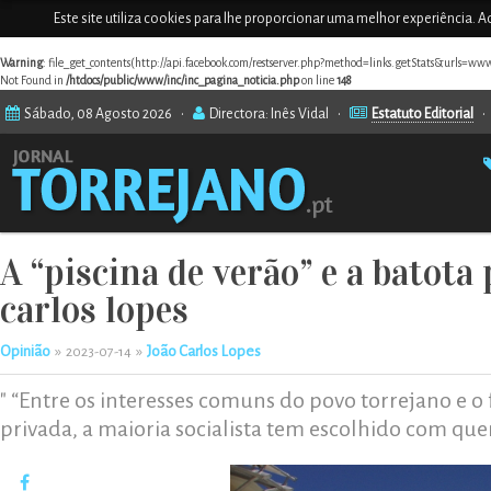
Este site utiliza cookies para lhe proporcionar uma melhor experiência. Ao
Warning
: file_get_contents(http://api.facebook.com/restserver.php?method=links.getStats&urls=www
Not Found in
/htdocs/public/www/inc/inc_pagina_noticia.php
on line
148
Sábado, 08 Agosto 2026 •
Directora: Inês Vidal •
Estatuto Editorial
A “piscina de verão” e a batota 
carlos lopes
Opinião
»
»
João Carlos Lopes
2023-07-14
" “Entre os interesses comuns do povo torrejano e 
privada, a maioria socialista tem escolhido com que