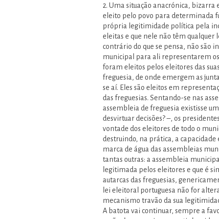
2. Uma situação anacrónica, bizarra
eleito pelo povo para determinada f
própria legitimidade política pela i
eleitas e que nele não têm qualquer l
contrário do que se pensa, não são 
municipal para ali representarem os 
foram eleitos pelos eleitores das sua
freguesia, de onde emergem as juntas
se aí. Eles são eleitos em representa
das freguesias. Sentando-se nas ass
assembleia de freguesia existisse u
desvirtuar decisões? –, os president
vontade dos eleitores de todo o mun
destruindo, na prática, a capacidade e
marca de água das assembleias munic
tantas outras: a assembleia municipa
legitimada pelos eleitores e que é s
autarcas das freguesias, genericamen
lei eleitoral portuguesa não for alt
mecanismo travão da sua legitimidad
A batota vai continuar, sempre a fav