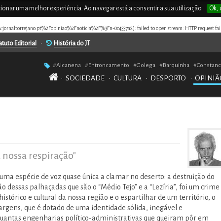
rcionar uma melhor experiência. Ao navegar está a consentir a sua utilização.
Ok, 
.jornaltorrejano.pt%2Fopiniao%2Fnoticia%2F%3Fn-0c4337a2): failed to open stream: HTTP request fai
atuto Editorial
•
História do JT
#Alcanena
#Entroncamento
#Golega
#Barquinha
#Constanc
•
SOCIEDADE
•
CULTURA
•
DESPORTO
•
OPINIÃ
 nossa respiração"
ma espécie de voz quase única a clamar no deserto: a destruição do
ão dessas palhaçadas que são o “Médio Tejo” e a “Lezíria”, foi um crime
istórico e cultural da nossa região e o espartilhar de um território, o
margens, que é dotado de uma identidade sólida, inegável e
quantas engenharias político-administrativas que queiram pôr em