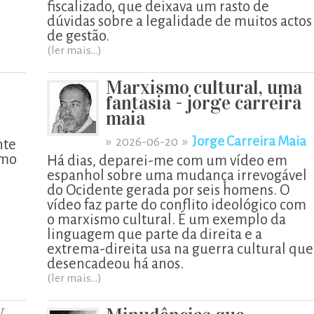
fiscalizado, que deixava um rasto de
dúvidas sobre a legalidade de muitos actos
de gestão.
(ler mais...)
Marxismo cultural, uma
fantasia - jorge carreira
maia
»
»
Jorge Carreira Maia
2026-06-20
nte
omo
Há dias, deparei-me com um vídeo em
espanhol sobre uma mudança irrevogável
do Ocidente gerada por seis homens. O
vídeo faz parte do conflito ideológico com
o marxismo cultural. É um exemplo da
linguagem que parte da direita e a
extrema-direita usa na guerra cultural que
desencadeou há anos.
(ler mais...)