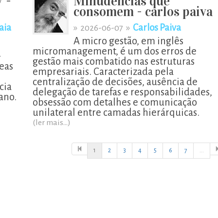
V -
Minudências que
consomem - carlos paiva
aia
»
»
Carlos Paiva
2026-06-07
A micro gestão, em inglês
micromanagement, é um dos erros de
–
gestão mais combatido nas estruturas
eas
empresariais. Caracterizada pela
centralização de decisões, ausência de
cia
delegação de tarefas e responsabilidades,
cano.
obsessão com detalhes e comunicação
unilateral entre camadas hierárquicas.
(ler mais...)
1
2
3
4
5
6
7
...