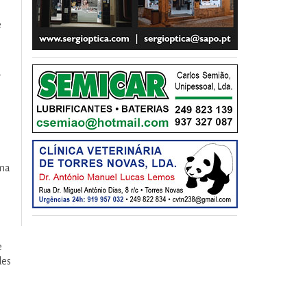
e
-
uma
e
des