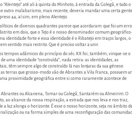
do “Alentejo” até ali à quinta do Minhoto, à entrada da Golegã, e tudo o
sse outro malabarismo, mais recente, deveria mandar uma certa gent
reso 44, aí sim, em pleno Alentejo.
olíticos de diversos quadrantes parece que acordaram: que foi um erro
o distrito em dois, que o Tejo é o nosso denominador comum geográfico
ma identidade forte e essa identidade é o Ribatejo em traços largos, o
em sentido mais restrito. Que é preciso voltar a unir.
 nos tempos adâmicos do princípio do séc. XX foi, também, vinque-se o
de uma identidade “construída”, nada retira: as identidades, as
is, têm sempre algo de construído lá nas lonjuras da sua génese.
e, as terras que grosso-modo vão de Abrantes a Vila Franca, possuem 
e uma proximidade geográfica entre si como raramente acontece de
Abrantes ou Alcanena, Tomar ou Golegã, Santarém ou Almeirim. O
o, ao alcance da nossa respiração, a estrada que nos leva e nos traz,
 a luz alonga o horizonte. É esse o nosso horizonte, seja no âmbito d
onalização ou na forma simples de uma reconfiguração das comunida