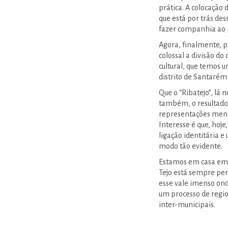
prática. A colocação 
que está por trás de
fazer companhia ao p
Agora, finalmente, p
colossal a divisão d
cultural, que temos u
distrito de Santarém 
Que o “Ribatejo”, lá
também, o resultado 
representações menta
Interesse é que, hoj
ligação identitária 
modo tão evidente.
Estamos em casa em 
Tejo está sempre pert
esse vale imenso onde
um processo de regi
inter-municipais.