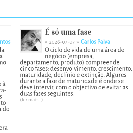
É só uma fase
ntos
»
»
Carlos Paiva
2026-07-07
da
O ciclo de vida de uma área de
a
negócio (empresa,
smo
departamento, produto) compreende
cinco fases: desenvolvimento, crescimento,
maturidade, declínio e extinção. Algures
durante a fase de maturidade é onde se
o à
deve intervir, com o objectivo de evitar as
ta-
duas fases seguintes.
s
(ler mais...)
ito
a do
era