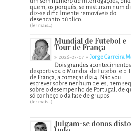
um sem número de interrogações, ond
quem, os porquês, se misturam num di
diz-se dificilmente removíveis do
desencanto público.
(ler mais...)
Mundial de Futebol e
Tour de França
»
»
Jorge Carreira M
2026-07-07
Dois grandes acontecimentos
desportivos: o Mundial de Futebol e o 
de França, a começar dia 4. Não vou
escrever sobre nenhum deles, nem se
sobre o desempenho de Portugal, de q
só conheço o da fase de grupos.
(ler mais...)
Julgam-se donos disto
tudo