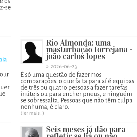
e os
z-se
Rio Almonda: uma
masturbação torrejana -
joão carlos lopes
aia
»
2026-06-23
Tour
É só uma questão de fazermos
comparações: o que falta para aí é equipas
quer
de três ou quatro pessoas a fazer tarefas
ue
inúteis ou para encher pneus, e ninguém
se sobressalta. Pessoas que não têm culpa
nenhuma, é claro.
(ler mais...)
Seis meses já dão para
refletir se há ou não