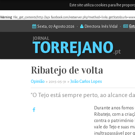
Este site utiliza cookies para lhe propo
Warning
: file_get_contents(http://api.facebook.com/restserver.php?method=links.getStats&urls=www
Sexta, 07 Agosto 2026 •
Directora: Inês Vidal •
Est
Ribatejo de volta
Opinião
»
»
João Carlos Lopes
2015-05-31
"O Tejo está sempre perto, ao alcance da
Durante anos fomos u
Ribatejo, com a criaç
contra o património h
vale do Tejo e suas 
inultrapassável por 