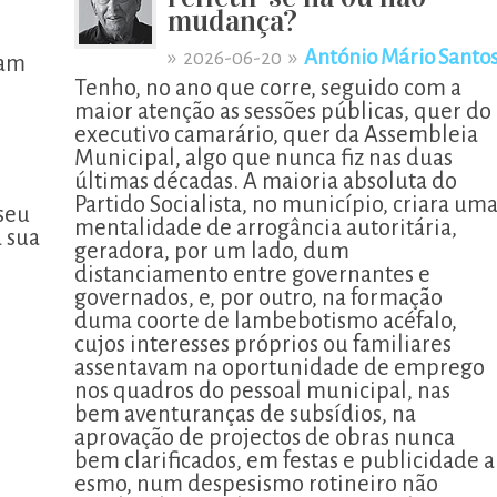
mudança?
»
»
António Mário Santo
2026-06-20
vam
Tenho, no ano que corre, seguido com a
maior atenção as sessões públicas, quer do
executivo camarário, quer da Assembleia
Municipal, algo que nunca fiz nas duas
últimas décadas. A maioria absoluta do
Partido Socialista, no município, criara um
seu
mentalidade de arrogância autoritária,
a sua
geradora, por um lado, dum
distanciamento entre governantes e
governados, e, por outro, na formação
duma coorte de lambebotismo acéfalo,
cujos interesses próprios ou familiares
assentavam na oportunidade de emprego
nos quadros do pessoal municipal, nas
bem aventuranças de subsídios, na
aprovação de projectos de obras nunca
bem clarificados, em festas e publicidade a
esmo, num despesismo rotineiro não