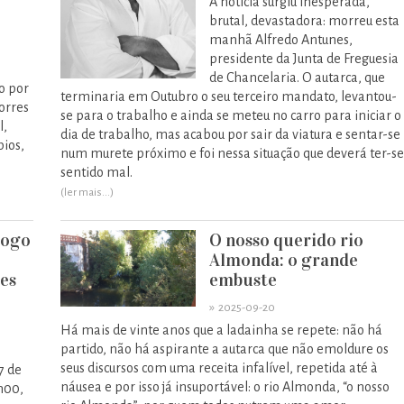
A notícia surgiu inesperada,
brutal, devastadora: morreu esta
manhã Alfredo Antunes,
presidente da Junta de Freguesia
de Chancelaria. O autarca, que
o por
terminaria em Outubro o seu terceiro mandato, levantou-
Torres
se para o trabalho e ainda se meteu no carro para iniciar o
l,
dia de trabalho, mas acabou por sair da viatura e sentar-se
pios,
num murete próximo e foi nessa situação que deverá ter-se
sentido mal.
(ler mais...)
logo
O nosso querido rio
Almonda: o grande
es
embuste
»
2025-09-20
Há mais de vinte anos que a ladainha se repete: não há
partido, não há aspirante a autarca que não emoldure os
seus discursos com uma receita infalível, repetida até à
7 de
náusea e por isso já insuportável: o rio Almonda, “o nosso
h00,