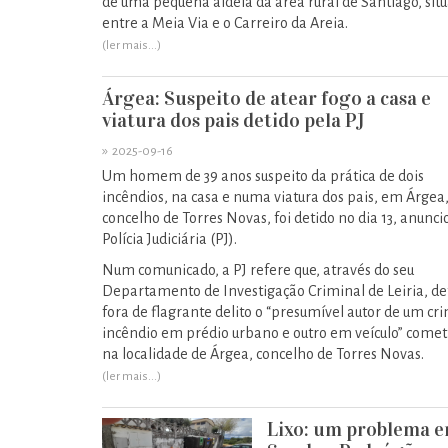
de uma pequena aldeia da área rural de Santiago, sit
entre a Meia Via e o Carreiro da Areia.
(ler mais...)
Árgea: Suspeito de atear fogo a casa e
viatura dos pais detido pela PJ
»
2025-09-16
Um homem de 39 anos suspeito da prática de dois
incêndios, na casa e numa viatura dos pais, em Árgea
concelho de Torres Novas, foi detido no dia 13, anunci
Polícia Judiciária (PJ).
Num comunicado, a PJ refere que, através do seu
Departamento de Investigação Criminal de Leiria, de
fora de flagrante delito o “presumível autor de um cr
incêndio em prédio urbano e outro em veículo” comet
na localidade de Árgea, concelho de Torres Novas.
(ler mais...)
Lixo: um problema 