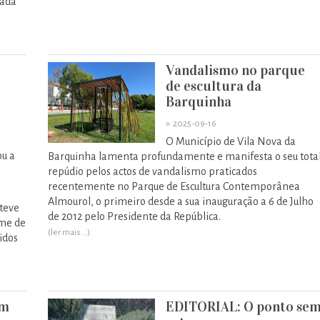
uada
Vandalismo no parque
de escultura da
Barquinha
»
2025-09-16
,
O Município de Vila Nova da
ou a
Barquinha lamenta profundamente e manifesta o seu tota
repúdio pelos actos de vandalismo praticados
recentemente no Parque de Escultura Contemporânea
Almourol, o primeiro desde a sua inauguração a 6 de Julho
teve
de 2012 pelo Presidente da República.
ime de
(ler mais...)
idos
em
EDITORIAL: O ponto se