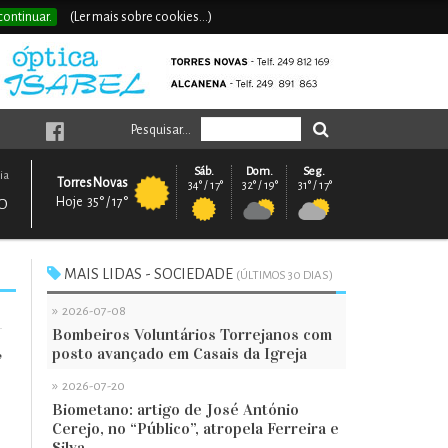
continuar.
(Ler mais sobre cookies...)
Pesquisar...
Sáb.
Dom.
Seg.
ia
Torres Novas
34° / 17°
32° / 19°
31° / 17°
Hoje 35° / 17°
O
MAIS LIDAS - SOCIEDADE
(ÚLTIMOS 30 DIAS)
»
2026-07-08
Bombeiros Voluntários Torrejanos com
,
posto avançado em Casais da Igreja
»
2026-07-20
Biometano: artigo de José António
Cerejo, no “Público”, atropela Ferreira e
Silva