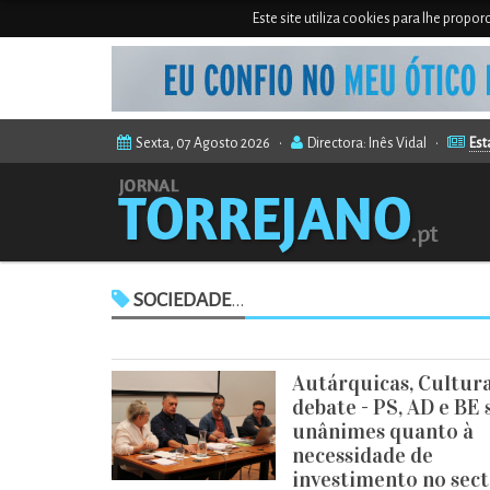
Este site utiliza cookies para lhe propo
Sexta, 07 Agosto 2026 •
Directora: Inês Vidal •
Est
SOCIEDADE
...
Autárquicas, Cultur
debate - PS, AD e BE 
unânimes quanto à
necessidade de
investimento no sec