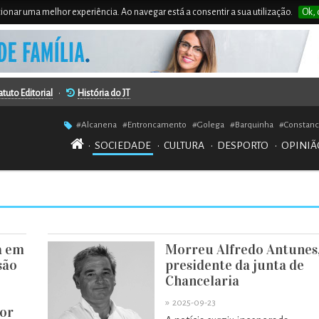
rcionar uma melhor experiência. Ao navegar está a consentir a sua utilização.
Ok, 
atuto Editorial
•
História do JT
#Alcanena
#Entroncamento
#Golega
#Barquinha
#Constanc
•
SOCIEDADE
•
CULTURA
•
DESPORTO
•
OPINIÃ
a em
Morreu Alfredo Antunes
são
presidente da junta de
Chancelaria
»
2025-09-23
tor