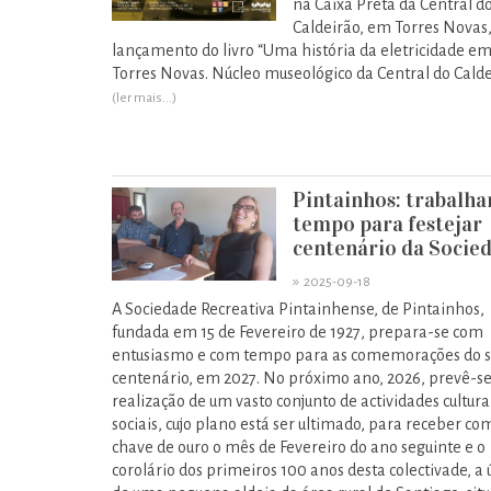
na Caixa Preta da Central d
Caldeirão, em Torres Novas,
lançamento do livro “Uma história da eletricidade e
Torres Novas. Núcleo museológico da Central do Calde
(ler mais...)
Pintainhos: trabalha
tempo para festejar
centenário da Socie
»
2025-09-18
A Sociedade Recreativa Pintainhense, de Pintainhos,
fundada em 15 de Fevereiro de 1927, prepara-se com
entusiasmo e com tempo para as comemorações do 
centenário, em 2027. No próximo ano, 2026, prevê-se
realização de um vasto conjunto de actividades cultura
sociais, cujo plano está ser ultimado, para receber co
chave de ouro o mês de Fevereiro do ano seguinte e o
corolário dos primeiros 100 anos desta colectivade, a 