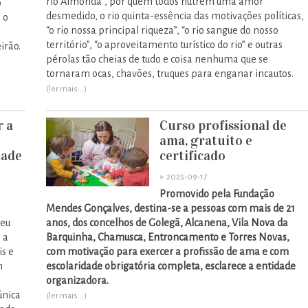
rio Almonda”, por quem todos nutrem uma amor
o
desmedido, o rio quinta-essência das motivações políticas,
 o
“o rio nossa principal riqueza”, “o rio sangue do nosso
m
território”, “o aproveitamento turístico do rio” e outras
irão.
pérolas tão cheias de tudo e coisa nenhuma que se
tornaram ocas, chavões, truques para enganar incautos.
(ler mais...)
r a
Curso profissional de
ama, gratuito e
dade
certificado
»
2025-09-17
Promovido pela Fundação
Mendes Gonçalves, destina-se a pessoas com mais de 21
seu
anos, dos concelhos de Golegã, Alcanena, Vila Nova da
 a
Barquinha, Chamusca, Entroncamento e Torres Novas,
is e
com motivação para exercer a profissão de ama e com
m
escolaridade obrigatória completa, esclarece a entidade
organizadora.
única
(ler mais...)