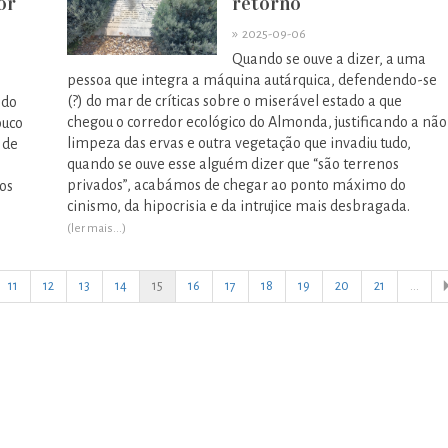
or
retorno
»
2025-09-06
Quando se ouve a dizer, a uma
pessoa que integra a máquina autárquica, defendendo-se
(?) do mar de críticas sobre o miserável estado a que
 do
chegou o corredor ecológico do Almonda, justificando a não
ouco
limpeza das ervas e outra vegetação que invadiu tudo,
 de
quando se ouve esse alguém dizer que “são terrenos
privados”, acabámos de chegar ao ponto máximo do
os
cinismo, da hipocrisia e da intrujice mais desbragada.
(ler mais...)
11
12
13
14
15
16
17
18
19
20
21
...