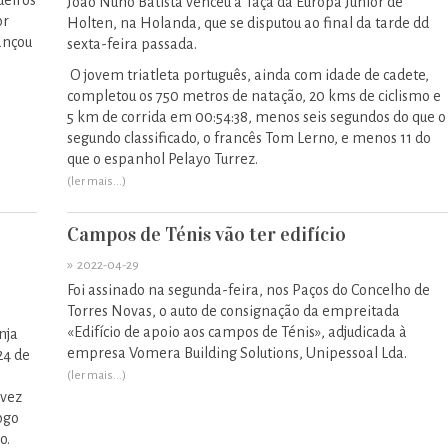
ueiros
João Nuno Batista venceu a Taça da Europa Júnior de
or
Holten, na Holanda, que se disputou ao final da tarde dd
ançou
sexta-feira passada.
O jovem triatleta português, ainda com idade de cadete,
completou os 750 metros de natação, 20 kms de ciclismo e
5 km de corrida em 00:54:38, menos seis segundos do que o
segundo classificado, o francês Tom Lerno, e menos 11 do
que o espanhol Pelayo Turrez.
(ler mais...)
Campos de Ténis vão ter edifício
»
2022-04-29
Foi assinado na segunda-feira, nos Paços do Concelho de
Torres Novas, o auto de consignação da empreitada
«Edifício de apoio aos campos de Ténis», adjudicada à
nja
empresa Vomera Building Solutions, Unipessoal Lda.
24 de
(ler mais...)
 vez
ogo
o.