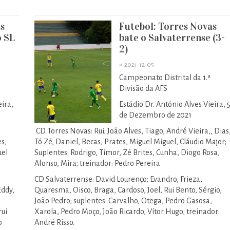
s
Futebol: Torres Novas
o SL
bate o Salvaterrense (3-
2)
»
2021-12-05
Campeonato Distrital da 1.ª
Divisão da AFS
eira,
Estádio Dr. António Alves Vieira, 
de Dezembro de 2021
CD Torres Novas: Rui; João Alves, Tiago, André Vieira,, Dias
es,
Tó Zé, Daniel, Becas, Prates, Miguel Miguel, Cláudio Major;
uel
Suplentes: Rodrigo, Timor, Zé Brites, Cunha, Diogo Rosa,
Afonso, Mira; treinador: Pedro Pereira
CD Salvaterrense: David Lourenço; Evandro, Frieza,
Eddy,
Quaresma, Oisco, Braga, Cardoso, Joel, Rui Bento, Sérgio,
João Pedro; suplentes: Carvalho, Otega, Pedro Gasosa,
rui
Xarola, Pedro Moço, João Ricardo, Vítor Hugo; treinador:
o
André Risso.