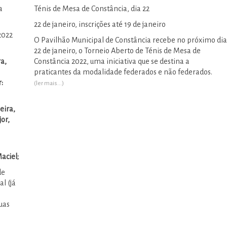
a
Ténis de Mesa de Constância, dia 22
22 de janeiro, inscrições até 19 de janeiro
2022
O Pavilhão Municipal de Constância recebe no próximo dia
22 de janeiro, o Torneio Aberto de Ténis de Mesa de
ra,
Constância 2022, uma iniciativa que se destina a
praticantes da modalidade federados e não federados.
:
(ler mais...)
eira,
jor,
aciel;
de
l (já
uas