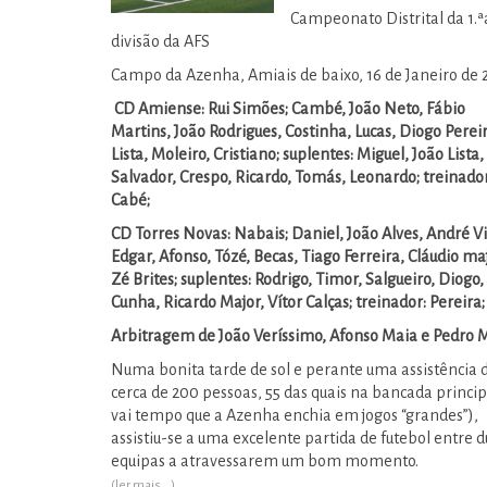
Campeonato Distrital da 1.ª
divisão da AFS
Campo da Azenha, Amiais de baixo, 16 de Janeiro de 
CD Amiense: Rui Simões; Cambé, João Neto, Fábio
Martins, João Rodrigues, Costinha, Lucas, Diogo Perei
Lista, Moleiro, Cristiano; suplentes: Miguel, João Lista,
Salvador, Crespo, Ricardo, Tomás, Leonardo; treinador
Cabé;
CD Torres Novas: Nabais; Daniel, João Alves, André Vi
Edgar, Afonso, Tózé, Becas, Tiago Ferreira, Cláudio ma
Zé Brites; suplentes: Rodrigo, Timor, Salgueiro, Diogo,
Cunha, Ricardo Major, Vítor Calças; treinador: Pereira;
Arbitragem de João Veríssimo, Afonso Maia e Pedro M
Numa bonita tarde de sol e perante uma assistência 
cerca de 200 pessoas, 55 das quais na bancada principa
vai tempo que a Azenha enchia em jogos “grandes”),
assistiu-se a uma excelente partida de futebol entre d
equipas a atravessarem um bom momento.
(ler mais...)