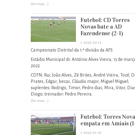
(ler mais...)
Futebol: CD Torres
Novas bate a AD
Fazendense (2-1)
»
2022-03-13
Campeonato Distrital da 1.ª divisão da AFS
Estádio Municipal dr. António Alves Vieira, 13 de març
2022
CDTN: Rui; João Alves, Zé Brites, André Vieira, Tozé, D
Prates, Edgar, becas, Cláudio major, Miguel Miguel;
suplentes: Rodrigo, Timor, Pedro dias, Mira, Vitor, Dia
Diogo; treinador: Pedro Pereira.
(ler mais...)
Futebol: Torres Nova
empata em Amiais (1-
»
2022-01-16