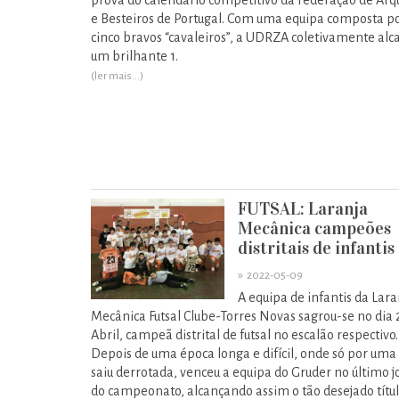
prova do calendário competitivo da Federação de Arq
e Besteiros de Portugal. Com uma equipa composta p
cinco bravos “cavaleiros”, a UDRZA coletivamente alc
um brilhante 1.
(ler mais...)
FUTSAL: Laranja
Mecânica campeões
distritais de infantis
»
2022-05-09
A equipa de infantis da Lara
Mecânica Futsal Clube-Torres Novas sagrou-se no dia 
Abril, campeã distrital de futsal no escalão respectivo.
Depois de uma época longa e difícil, onde só por uma
saiu derrotada, venceu a equipa do Gruder no último j
do campeonato, alcançando assim o tão desejado títul