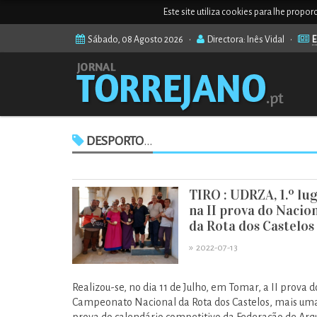
Este site utiliza cookies para lhe propo
Sábado, 08 Agosto 2026 •
Directora: Inês Vidal •
E
DESPORTO
...
TIRO : UDRZA, 1.º lu
na II prova do Nacio
da Rota dos Castelos
»
2022-07-13
Realizou-se, no dia 11 de Julho, em Tomar, a II prova d
Campeonato Nacional da Rota dos Castelos, mais um