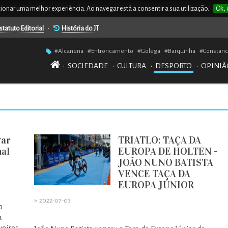
rcionar uma melhor experiência. Ao navegar está a consentir a sua utilização.
Ok, 
statuto Editorial
•
História do JT
#Alcanena
#Entroncamento
#Golega
#Barquinha
#Constanc
•
SOCIEDADE
•
CULTURA
•
DESPORTO
•
OPINIÃ
gar
TRIATLO: TAÇA DA
nal
EUROPA DE HOLTEN -
JOÃO NUNO BATISTA
VENCE TAÇA DA
EUROPA JÚNIOR
»
2022-07-03
o
a