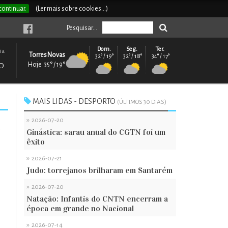
continuar.
(Ler mais sobre cookies...)
Pesquisar...
Dom.
Seg.
Ter.
ia
Torres Novas
32° / 19°
32° / 18°
34° / 17°
Hoje 35° / 19°
O
MAIS LIDAS - DESPORTO
(ÚLTIMOS 30 DIAS)
»
2026-07-20
Ginástica: sarau anual do CGTN foi um
êxito
»
2026-07-21
Judo: torrejanos brilharam em Santarém
»
2026-07-20
Natação: Infantis do CNTN encerram a
época em grande no Nacional
»
2026-07-14