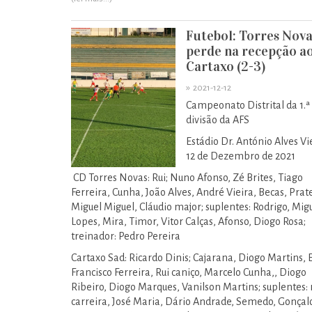
Futebol: Torres Nova
perde na recepção a
Cartaxo (2-3)
»
2021-12-12
Campeonato Distrital da 1.ª
divisão da AFS
Estádio Dr. António Alves Vi
12 de Dezembro de 2021
CD Torres Novas: Rui; Nuno Afonso, Zé Brites, Tiago
Ferreira, Cunha, João Alves, André Vieira, Becas, Prat
Miguel Miguel, Cláudio major; suplentes: Rodrigo, Mig
Lopes, Mira, Timor, Vitor Calças, Afonso, Diogo Rosa;
treinador: Pedro Pereira
Cartaxo Sad: Ricardo Dinis; Cajarana, Diogo Martins, 
Francisco Ferreira, Rui caniço, Marcelo Cunha,, Diogo
Ribeiro, Diogo Marques, Vanilson Martins; suplentes: 
carreira, José Maria, Dário Andrade, Semedo, Gonçal