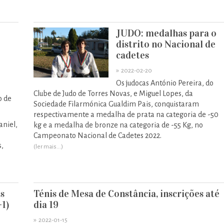
JUDO: medalhas para o
distrito no Nacional de
cadetes
»
2022-02-20
Os judocas António Pereira, do
Clube de Judo de Torres Novas, e Miguel Lopes, da
o de
Sociedade Filarmónica Gualdim Pais, conquistaram
respectivamente a medalha de prata na categoria de -50
aniel,
kg e a medalha de bronze na categoria de -55 Kg, no
Campeonato Nacional de Cadetes 2022.
s,
(ler mais...)
s
Ténis de Mesa de Constância, inscrições até
1)
dia 19
»
2022-01-15