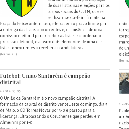
de duas listas nas eleições para os
corpos sociais do CDTN, que se
realizam sexta-feira à noite na
Praça do Peixe: ontem, terça-feira, era o prazo limite para
nota 
a entrega das listas concorrentes e, na ausência de uma
torre
comissão eleitoral para receber as listas e coordenar o
corpo
processo eleitoral, estavam dois elementos de uma das
marca
listas concorrentes a receber as candidaturas.
de um
eleiç
(ler mais...)
(ler ma
Futebol: União Santarém é campeão
distrital
»
2019-05-05
O União de Santarém é o novo campeão distrital. A
»
2019
formação da capital de distrito venceu este domingo, dia 5
de Maio, o CD Torres Novas por 3-0 e passou para a
Paulo
liderança, ultrapassando o Coruchense que perdeu em
atrib
Almeirim por 1-0.
nacio
(ler mais...)