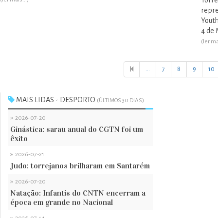
Torre
repre
Youth
4 de 
(ler ma
...
7
8
9
10
MAIS LIDAS - DESPORTO
(ÚLTIMOS 30 DIAS)
»
2026-07-20
Ginástica: sarau anual do CGTN foi um
êxito
»
2026-07-21
Judo: torrejanos brilharam em Santarém
»
2026-07-20
Natação: Infantis do CNTN encerram a
época em grande no Nacional
»