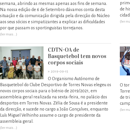
prim
semana, abrindo as mesmas apenas aos fins de semana.
de hi
Na nossa edição de 6 de Setembro dávamos conta desta
cidad
situação e da comunicação dirigida pela direcção do Núcleo
aos seus sócios e simpatizantes a explicar as dificuldades
(ler ma
por que passam os sportinguistas torrejanos.
(ler mais...)
CDTN-OA de
Basquetebol tem novos
corpos sociais
»
2019-09-15
O Organismo Autónomo de
Basquetebol do Clube Desportivo de Torres Novas elegeu os
O tor
novos corpos sociais para o biénio de 2019/2021, em
Torre
assembleia geral realizada na sexta-feira, no palácio dos
de tr
desportos em Torres Novas. Zélia de Sousa é a presidente
campe
da direcção, e sucede no cargo a João Gonçalves, enquanto
(ler ma
Luís Miguel Velhinho assume o cargo de presidente da
assembleia geral.
(ler mais...)