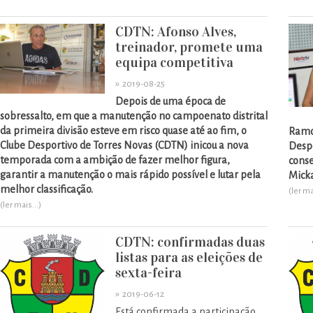
CDTN: Afonso Alves,
treinador, promete uma
equipa competitiva
»
2019-08-25
Depois de uma época de
sobressalto, em que a manutenção no campoenato distrital
da primeira divisão esteve em risco quase até ao fim, o
Ramos
Clube Desportivo de Torres Novas (CDTN) inicou a nova
Despo
temporada com a ambição de fazer melhor figura,
conse
garantir a manutenção o mais rápido possível e lutar pela
Micka
melhor classificação.
(ler ma
(ler mais...)
CDTN: confirmadas duas
listas para as eleições de
sexta-feira
»
2019-06-12
Está confirmada a participação