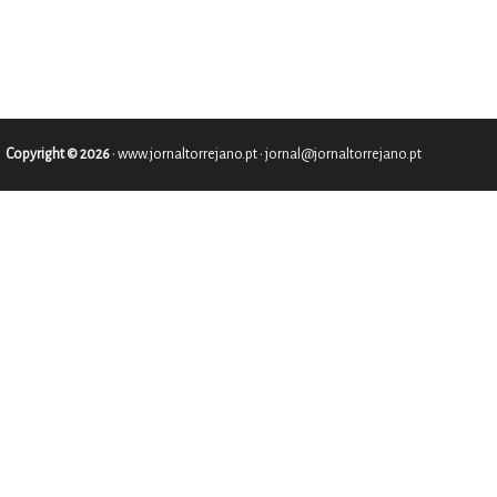
Copyright © 2026
•
www.jornaltorrejano.pt
• jornal@jornaltorrejano.pt