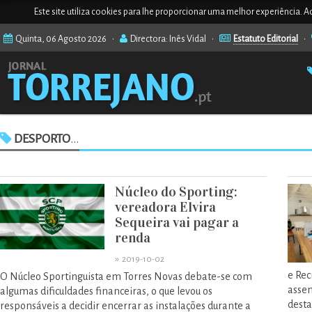
Este site utiliza cookies para lhe proporcionar uma melhor experiência. Ao
Quinta, 06 Agosto 2026 •
Directora: Inês Vidal •
Estatuto Editorial
•
DESPORTO
...
Núcleo do Sporting:
vereadora Elvira
Sequeira vai pagar a
renda
»
2019-10-02
e Rec
O Núcleo Sportinguista em Torres Novas debate-se com
assem
algumas dificuldades financeiras, o que levou os
desta
responsáveis a decidir encerrar as instalações durante a