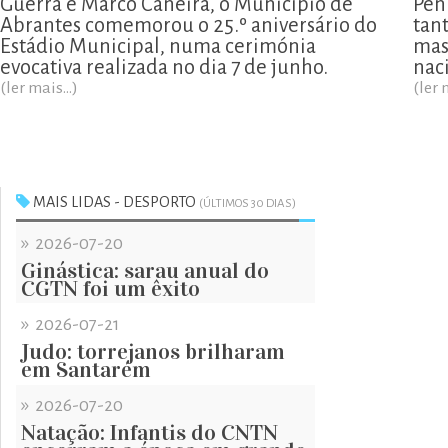
Guerra e Marco Caneira, o Município de
Pen
Abrantes comemorou o 25.º aniversário do
tan
Estádio Municipal, numa cerimónia
mas
evocativa realizada no dia 7 de junho.
naci
(ler mais...)
(ler 
MAIS LIDAS - DESPORTO
(ÚLTIMOS 30 DIAS)
»
2026-07-20
Ginástica: sarau anual do
CGTN foi um êxito
»
2026-07-21
Judo: torrejanos brilharam
em Santarém
»
2026-07-20
Natação: Infantis do CNTN