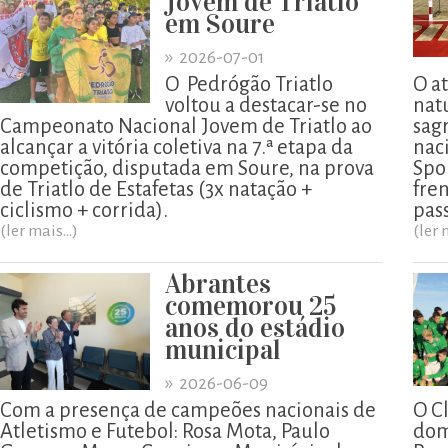
Jovem de Triatlo
em Soure
»
2026-07-01
O Pedrógão Triatlo
O a
voltou a destacar-se no
nat
Campeonato Nacional Jovem de Triatlo ao
sag
alcançar a vitória coletiva na 7.ª etapa da
naci
competição, disputada em Soure, na prova
Spor
de Triatlo de Estafetas (3x natação +
fren
ciclismo + corrida).
pas
(ler mais...)
(ler 
Abrantes
comemorou 25
anos do estádio
municipal
»
2026-06-09
Com a presença de campeões nacionais de
O C
Atletismo e Futebol: Rosa Mota, Paulo
dom