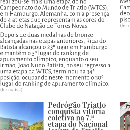
Men
realizou-se mais uma etapa do no
Cam
Campeonato do Mundo de Triatlo (WTCS),
deco
em Hamburgo, Alemanha, com a presença
pis
de 4 atletas que representam as cores do
Clube de Natação de Torres Novas.
(ler 
Depois de duas medalhas de bronze
alcançadas nas etapas anteriores, Ricardo
Batista alcançou o 23ºlugar em Hamburgo
e mantém o 3º lugar do ranking de
apuramento olímpico, enquanto o seu
irmão, João Nuno Batista, no seu regresso a
uma etapa da WTCS, terminou na 34ª
posição, ocupando neste momento o 30º
lugar do ranking de apuramento olímpico.
(ler mais...)
Pedrógão Triatlo
conquista vitória
coletiva na 7.ª
etapa do Nacional