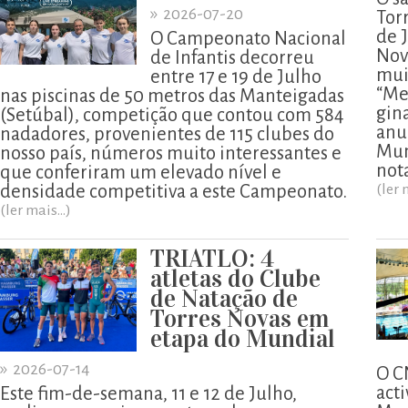
»
2026-07-20
Tor
de 
O Campeonato Nacional
Nov
de Infantis decorreu
mui
entre 17 e 19 de Julho
“Me
nas piscinas de 50 metros das Manteigadas
gina
(Setúbal), competição que contou com 584
anu
nadadores, provenientes de 115 clubes do
Mun
nosso país, números muito interessantes e
not
que conferiram um elevado nível e
densidade competitiva a este Campeonato.
(ler 
(ler mais...)
TRIATLO: 4
atletas do Clube
de Natação de
Torres Novas em
etapa do Mundial
»
2026-07-14
O C
acti
Este fim-de-semana, 11 e 12 de Julho,