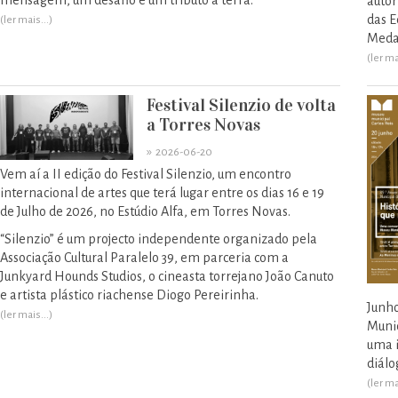
mensagem, um desafio e um tributo à terra.
autor
das E
(ler mais...)
Meda
(ler ma
Festival Silenzio de volta
a Torres Novas
»
2026-06-20
Vem aí a II edição do Festival Silenzio, um encontro
internacional de artes que terá lugar entre os dias 16 e 19
de Julho de 2026, no Estúdio Alfa, em Torres Novas.
“Silenzio” é um projecto independente organizado pela
Associação Cultural Paralelo 39, em parceria com a
Junkyard Hounds Studios, o cineasta torrejano João Canuto
e artista plástico riachense Diogo Pereirinha.
Junho
(ler mais...)
Munic
uma i
diálo
(ler ma