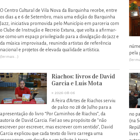
O Centro Cultural de Vila Nova da Barquinha recebe, entre
os dias 4 e 6 de Setembro, mais uma edição do Barquinha
Jazz, iniciativa promovida pelo Município em parceria com
o Clube de Instrução e Recreio Extuna, que volta a afirmar-
se como um espaço privilegiado para a divulgação do jazz e
da música improvisada, reunindo artistas de referência
núme
nacional e projetos de elevada qualidade artística.
pela 
(ler mais...)
(ler ma
Riachos: livros de David
Garcia e Luís Mota
»
2026-08-06
A Feira d’Artes de Riachos serviu
de palco no 28 de Julho para a
apresentação do livro “Por Caminhos de Riachos”, da
no pa
autoria de David Garcia. Fiel ao seu propósito de "não
(na S
escrever por escrever, mas escrever com sentido", David
Repúb
Garcia explicou que cada texto do livro carrega uma
livr