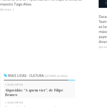
maestro Tiago Alves.
(ler mais...)
Duran
Teatr
ao J
músic
pape
dinam
(ler ma
MAIS LIDAS - CULTURA
(ÚLTIMOS 30 DIAS)
»
2026-08-06
Alqueidão: “A quem vier”, de Filipe
Branco
»
2026-08-06