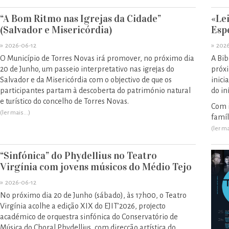
“A Bom Ritmo nas Igrejas da Cidade”
«Lei
(Salvador e Misericórdia)
Espe
»
»
2026-06-12
2026
O Município de Torres Novas irá promover, no próximo dia
A Bib
20 de Junho, um passeio interpretativo nas igrejas do
próxi
Salvador e da Misericórdia com o objectivo de que os
inici
participantes partam à descoberta do património natural
do in
e turístico do concelho de Torres Novas.
Com i
(ler mais...)
famíl
(ler ma
“Sinfónica” do Phydellius no Teatro
Virgínia com jovens músicos do Médio Tejo
»
2026-06-12
No próximo dia 20 de Junho (sábado), às 17h00, o Teatro
Virgínia acolhe a edição XIX do EJIT’2026, projecto
académico de orquestra sinfónica do Conservatório de
Música do Choral Phydellius, com direcção artística do