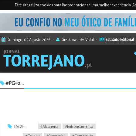
Este site utiliza cookies para lhe proporcionar uma melhor experiência. Ao
Domingo, 09 Agosto 2026 •
Directora: Inês Vidal •
Estatuto Editorial
#PG=2
...
TAGS...
#Alcanena
#Entroncamento