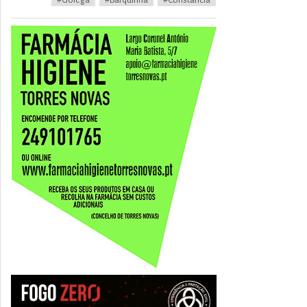
#Golega
#Barquinha
#Constancia