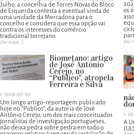
202
Julho, a concelhia de Torres Novas do Bloco
os ó
de Esquerda contesta a eventual vinda de
ass
uma unidade da Mercadona para o
equ
concelho e considera que essa opção vai
cicl
contra os interesses do comércio
part
tradicional torrejano.
(ler 
(ler mais...)
Biometano: artigo
de José António
Cerejo, no
“Público”, atropela
Ferreira e Silva
»
2026-07-20
nã
Um longo artigo-reportagem publicado
do
hoje no “Público”, da autoria de José
»
20
António Cerejo, um dos mais conceituados
jornalistas de investigação portugueses,
A U
não deixa pedra sobre pedra em todo o
(UL
processo relativo à requerida instalação de