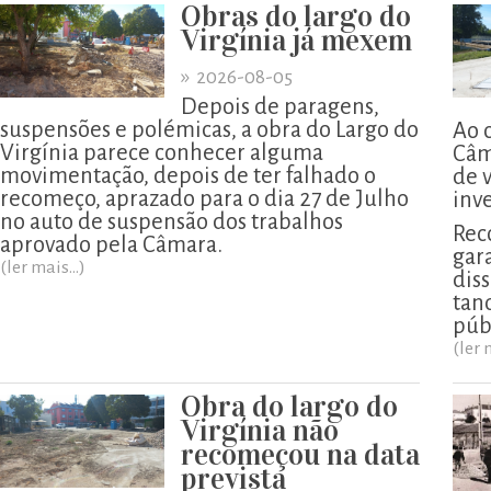
Obras do largo do
Virgínia já mexem
»
2026-08-05
Depois de paragens,
suspensões e polémicas, a obra do Largo do
Ao 
Virgínia parece conhecer alguma
Câm
movimentação, depois de ter falhado o
de 
recomeço, aprazado para o dia 27 de Julho
inv
no auto de suspensão dos trabalhos
Rec
aprovado pela Câmara.
gar
(ler mais...)
diss
tan
púb
(ler 
Obra do largo do
Virgínia não
recomeçou na data
prevista