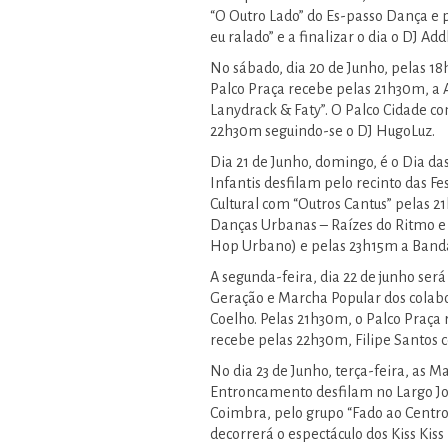
“O Outro Lado” do Es-passo Dança e 
eu ralado” e a finalizar o dia o DJ Add
No sábado, dia 20 de Junho, pelas 18h
Palco Praça recebe pelas 21h30m, a
Lanydrack & Faty”. O Palco Cidade co
22h30m seguindo-se o DJ HugoLuz.
Dia 21 de Junho, domingo, é o Dia da
Infantis desfilam pelo recinto das F
Cultural com “Outros Cantus” pelas 
Danças Urbanas – Raízes do Ritmo e 
Hop Urbano) e pelas 23h15m a Banda
A segunda-feira, dia 22 de junho se
Geração e Marcha Popular dos colab
Coelho. Pelas 21h30m, o Palco Praça
recebe pelas 22h30m, Filipe Santos
No dia 23 de Junho, terça-feira, as M
Entroncamento desfilam no Largo Jos
Coimbra, pelo grupo “Fado ao Centro”
decorrerá o espectáculo dos Kiss Kis