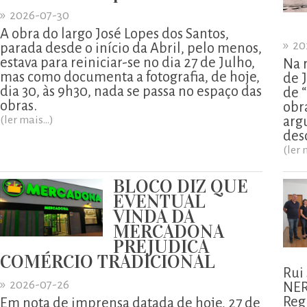
»
2026-07-30
A obra do largo José Lopes dos Santos,
»
20
parada desde o início da Abril, pelo menos,
estava para reiniciar-se no dia 27 de Julho,
Na 
mas como documenta a fotografia, de hoje,
de 
dia 30, às 9h30, nada se passa no espaço das
de 
obras.
obr
(ler mais...)
arg
des
(ler 
BLOCO DIZ QUE
EVENTUAL
VINDA DA
MERCADONA
PREJUDICA
COMÉRCIO TRADICIONAL
Rui
»
2026-07-26
NER
Reg
Em nota de imprensa datada de hoje, 27 de