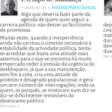
»
»
António Mário Santos
2026-07-07
Algo que deveria fazer parte da
agenda de quem quer seguir a
carreira política: não descer ao facilitismo
dep
de promessas.
cin
mat
Muitas vezes, quando a inexperiência
dur
ainda não carreou o cimento necessário à
deve
estabilidade da actividade política, tenta-
dua
se acreditar que basta uma atitude mais
(ler 
assertiva para o que se encontra há muito
emperrado ceder à pressão da urgência do
desbloqueio, já que a sua manutenção,
sem fim à vista, cria uma atitude de
protesto e desagrado populacional, e gera
um sem número de interrogações, onde os
quem, os porquês, se misturam num diz-se
diz-se dificilmente removíveis do
desencanto público.
(ler mais...)