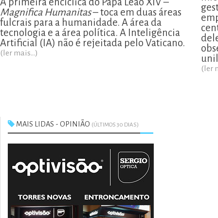
A primeira encíclica do Papa Leão XIV –
ges
Magnifica Humanitas
– toca em duas áreas
emp
fulcrais para a humanidade. A área da
cen
tecnologia e a área política. A Inteligência
del
Artificial (IA) não é rejeitada pelo Vaticano.
obs
(ler mais...)
uni
(ler 
MAIS LIDAS - OPINIÃO
(ÚLTIMOS 30 DIAS)