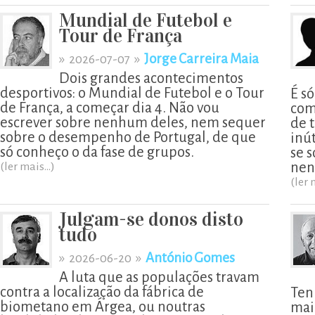
Mundial de Futebol e
Tour de França
»
»
Jorge Carreira Maia
2026-07-07
Dois grandes acontecimentos
desportivos: o Mundial de Futebol e o Tour
É s
de França, a começar dia 4. Não vou
com
escrever sobre nenhum deles, nem sequer
de t
sobre o desempenho de Portugal, de que
inú
só conheço o da fase de grupos.
se 
nen
(ler mais...)
(ler 
Julgam-se donos disto
tudo
»
»
António Gomes
2026-06-20
A luta que as populações travam
contra a localização da fábrica de
Ten
biometano em Árgea, ou noutras
mai