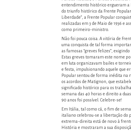
entendimento histórico ergueram a Fr
do triunfo histórico da Frente Popula
Liberdade”, a Frente Popular conquis
realizadas em 3 de Maio de 1936 e as
como primeiro-ministro.
Não foi pouca coisa. A vitória de Fr
uma conquista de tal forma important
as famosas “greves felizes”, exigin
Estas greves tomaram este nome por
em luta organizavam bailes e tornei
e festa, impulsionando aquele que e
Popular sentou de forma inédita na 
os acordos de Matignon, que estabe
significado histórico para os trabalh
semana das 40 horas e direito a dua
90 anos foi possível. Celebre-se!
Em Itália, tal como cá, o fim de sem
italiano celebrou-se a libertação do
extrema-direita está de novo à fren
História e mostraram a sua disposiç