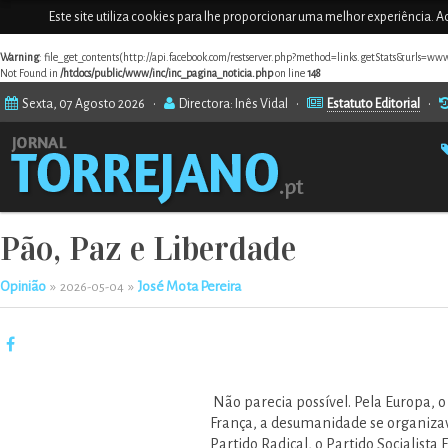
Este site utiliza cookies para lhe proporcionar uma melhor experiência. Ao
Warning
: file_get_contents(http://api.facebook.com/restserver.php?method=links.getStats&urls=ww
Not Found in
/htdocs/public/www/inc/inc_pagina_noticia.php
on line
148
Sexta, 07 Agosto 2026 •
Directora: Inês Vidal •
Estatuto Editorial
•
Pão, Paz e Liberdade
Opinião
»
»
José Mota Pereira
2026-05-04
Não parecia possível. Pela Europa,
França, a desumanidade se organizava
Partido Radical, o Partido Socialist