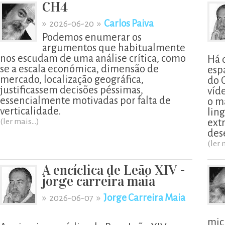
CH4
»
»
Carlos Paiva
2026-06-20
Podemos enumerar os
argumentos que habitualmente
nos escudam de uma análise crítica, como
Há 
se a escala económica, dimensão de
esp
mercado, localização geográfica,
do 
justificassem decisões péssimas,
víd
essencialmente motivadas por falta de
o m
verticalidade.
lin
(ler mais...)
ext
des
(ler 
A encíclica de Leão XIV -
jorge carreira maia
»
»
Jorge Carreira Maia
2026-06-07
mic