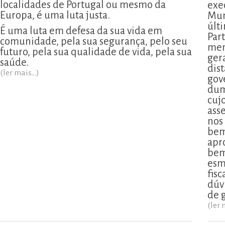
localidades de Portugal ou mesmo da
exe
Europa, é uma luta justa.
Mun
últ
É uma luta em defesa da sua vida em
Part
comunidade, pela sua segurança, pelo seu
men
futuro, pela sua qualidade de vida, pela sua
ger
saúde.
dis
(ler mais...)
gov
dum
cujo
ass
nos
bem
apr
bem
esm
fis
dúv
de 
(ler 