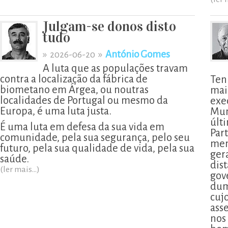
Julgam-se donos disto
tudo
»
»
António Gomes
2026-06-20
A luta que as populações travam
contra a localização da fábrica de
Ten
biometano em Árgea, ou noutras
mai
localidades de Portugal ou mesmo da
exe
Europa, é uma luta justa.
Mun
últ
É uma luta em defesa da sua vida em
Part
comunidade, pela sua segurança, pelo seu
men
futuro, pela sua qualidade de vida, pela sua
ger
saúde.
dis
(ler mais...)
gov
dum
cujo
ass
nos