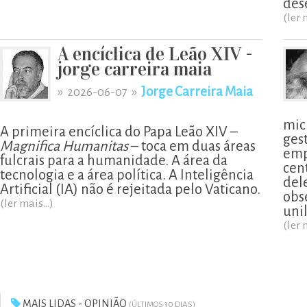
des
(ler 
A encíclica de Leão XIV -
jorge carreira maia
»
»
Jorge Carreira Maia
2026-06-07
mic
A primeira encíclica do Papa Leão XIV –
ges
Magnifica Humanitas
– toca em duas áreas
emp
fulcrais para a humanidade. A área da
cen
tecnologia e a área política. A Inteligência
del
Artificial (IA) não é rejeitada pelo Vaticano.
obs
(ler mais...)
uni
(ler 
MAIS LIDAS - OPINIÃO
(ÚLTIMOS 30 DIAS)