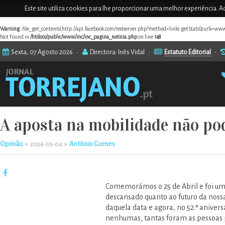
Este site utiliza cookies para lhe proporcionar uma melhor experiência. Ao
Warning
: file_get_contents(http://api.facebook.com/restserver.php?method=links.getStats&urls=www
Not Found in
/htdocs/public/www/inc/inc_pagina_noticia.php
on line
148
Sexta, 07 Agosto 2026 •
Directora: Inês Vidal •
Estatuto Editorial
•
A aposta na mobilidade não po
Opinião
»
»
António Gomes
2026-05-04
Comemorámos o 25 de Abril e foi u
descansado quanto ao futuro da nossa
daquela data e agora, no 52.º anivers
nenhumas, tantas foram as pessoas p