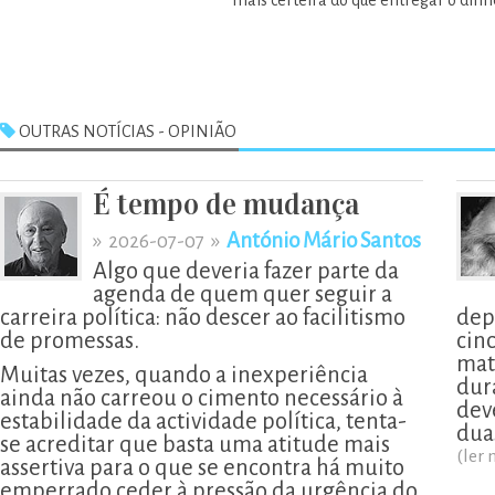
mais certeira do que entregar o dinh
OUTRAS NOTÍCIAS - OPINIÃO
É tempo de mudança
»
»
António Mário Santos
2026-07-07
Algo que deveria fazer parte da
agenda de quem quer seguir a
carreira política: não descer ao facilitismo
dep
de promessas.
cin
mat
Muitas vezes, quando a inexperiência
dur
ainda não carreou o cimento necessário à
deve
estabilidade da actividade política, tenta-
dua
se acreditar que basta uma atitude mais
(ler 
assertiva para o que se encontra há muito
emperrado ceder à pressão da urgência do