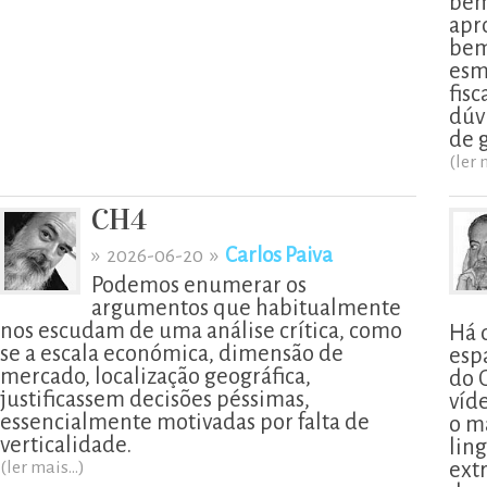
bem
apr
bem
esm
fis
dúv
de 
(ler 
CH4
»
»
Carlos Paiva
2026-06-20
Podemos enumerar os
argumentos que habitualmente
nos escudam de uma análise crítica, como
Há 
se a escala económica, dimensão de
esp
mercado, localização geográfica,
do 
justificassem decisões péssimas,
víd
essencialmente motivadas por falta de
o m
verticalidade.
lin
(ler mais...)
ext