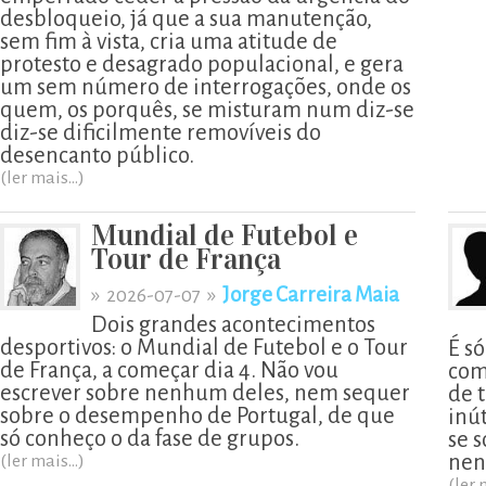
desbloqueio, já que a sua manutenção,
sem fim à vista, cria uma atitude de
protesto e desagrado populacional, e gera
um sem número de interrogações, onde os
quem, os porquês, se misturam num diz-se
diz-se dificilmente removíveis do
desencanto público.
(ler mais...)
Mundial de Futebol e
Tour de França
»
»
Jorge Carreira Maia
2026-07-07
Dois grandes acontecimentos
desportivos: o Mundial de Futebol e o Tour
É s
de França, a começar dia 4. Não vou
com
escrever sobre nenhum deles, nem sequer
de t
sobre o desempenho de Portugal, de que
inú
só conheço o da fase de grupos.
se 
nen
(ler mais...)
(ler 