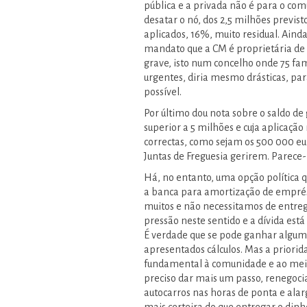
pública e a privada não é para o co
desatar o nó, dos 2,5 milhões previ
aplicados, 16%, muito residual. Aind
mandato que a CM é proprietária de 20
grave, isto num concelho onde 75 fa
urgentes, diria mesmo drásticas, par
possível.
Por último dou nota sobre o saldo d
superior a 5 milhões e cuja aplicaçã
correctas, como sejam os 500 000 eu
Juntas de Freguesia gerirem. Parec
Há, no entanto, uma opção política 
a banca para amortização de emprés
muitos e não necessitamos de entre
pressão neste sentido e a dívida está
É verdade que se pode ganhar algum
apresentados cálculos. Mas a priorid
fundamental à comunidade e ao meio 
preciso dar mais um passo, renegocia
autocarros nas horas de ponta e alarg