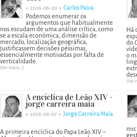
»
»
Carlos Paiva
2026-06-20
Podemos enumerar os
argumentos que habitualmente
nos escudam de uma análise crítica, como
Há 
se a escala económica, dimensão de
esp
mercado, localização geográfica,
do 
justificassem decisões péssimas,
víd
essencialmente motivadas por falta de
o m
verticalidade.
lin
(ler mais...)
ext
des
(ler 
A encíclica de Leão XIV -
jorge carreira maia
»
»
Jorge Carreira Maia
2026-06-07
mic
A primeira encíclica do Papa Leão XIV –
ges