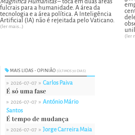
Magnifica Humanitas
– toca em duas áreas
emp
fulcrais para a humanidade. A área da
cen
tecnologia e a área política. A Inteligência
del
Artificial (IA) não é rejeitada pelo Vaticano.
obs
(ler mais...)
uni
(ler 
MAIS LIDAS - OPINIÃO
(ÚLTIMOS 30 DIAS)
»
»
Carlos Paiva
2026-07-07
É só uma fase
»
»
António Mário
2026-07-07
Santos
É tempo de mudança
»
»
Jorge Carreira Maia
2026-07-07