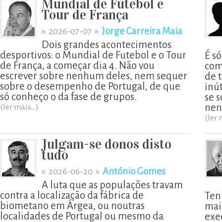
Mundial de Futebol e
Tour de França
»
»
Jorge Carreira Maia
2026-07-07
Dois grandes acontecimentos
desportivos: o Mundial de Futebol e o Tour
É s
de França, a começar dia 4. Não vou
com
escrever sobre nenhum deles, nem sequer
de t
sobre o desempenho de Portugal, de que
inú
só conheço o da fase de grupos.
se 
nen
(ler mais...)
(ler 
Julgam-se donos disto
tudo
»
»
António Gomes
2026-06-20
A luta que as populações travam
contra a localização da fábrica de
Ten
biometano em Árgea, ou noutras
mai
localidades de Portugal ou mesmo da
exe