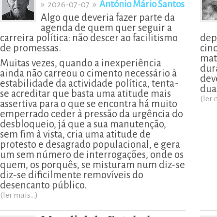
»
»
António Mário Santos
2026-07-07
Algo que deveria fazer parte da
agenda de quem quer seguir a
carreira política: não descer ao facilitismo
dep
de promessas.
cin
mat
Muitas vezes, quando a inexperiência
dur
ainda não carreou o cimento necessário à
deve
estabilidade da actividade política, tenta-
dua
se acreditar que basta uma atitude mais
(ler 
assertiva para o que se encontra há muito
emperrado ceder à pressão da urgência do
desbloqueio, já que a sua manutenção,
sem fim à vista, cria uma atitude de
protesto e desagrado populacional, e gera
um sem número de interrogações, onde os
quem, os porquês, se misturam num diz-se
diz-se dificilmente removíveis do
desencanto público.
(ler mais...)