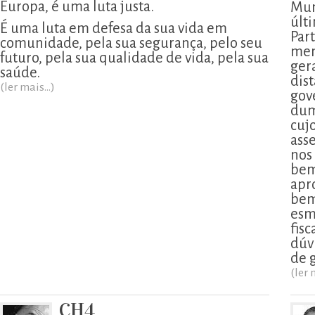
Europa, é uma luta justa.
Mun
últ
É uma luta em defesa da sua vida em
Part
comunidade, pela sua segurança, pelo seu
men
futuro, pela sua qualidade de vida, pela sua
ger
saúde.
dis
(ler mais...)
gov
dum
cujo
ass
nos
bem
apr
bem
esm
fis
dúv
de 
(ler 
CH4