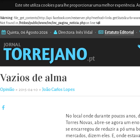
Este site utiliza cookies para lhe proporcionar uma melhor experiência. Ao
Warning
: file_get_contents(http://api.facebook.com/restserver.php?method=links.getStats&urls=ww
Not Found in
/htdocs/public/www/inc/inc_pagina_noticia.php
on line
148
Quinta, 06 Agosto 2026 •
Directora: Inês Vidal •
Estatuto Editorial
•
Vazios de alma
Opinião
»
»
João Carlos Lopes
2015-04-10
No local onde durante poucos anos, 
Torres Novas, abre-se agora um e
se encarregou de reduzir a pó uma bo
mercados, dizem eles. E, onde esta