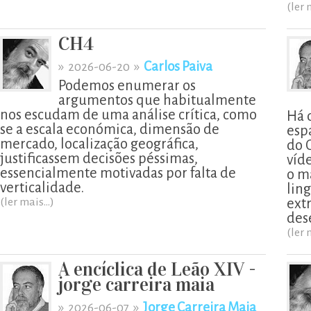
(ler 
CH4
»
»
Carlos Paiva
2026-06-20
Podemos enumerar os
argumentos que habitualmente
nos escudam de uma análise crítica, como
Há 
se a escala económica, dimensão de
esp
mercado, localização geográfica,
do 
justificassem decisões péssimas,
víd
essencialmente motivadas por falta de
o m
verticalidade.
lin
(ler mais...)
ext
des
(ler 
A encíclica de Leão XIV -
jorge carreira maia
»
»
Jorge Carreira Maia
2026-06-07