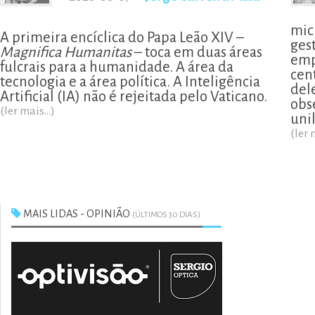
mic
A primeira encíclica do Papa Leão XIV –
ges
Magnifica Humanitas
– toca em duas áreas
emp
fulcrais para a humanidade. A área da
cen
tecnologia e a área política. A Inteligência
del
Artificial (IA) não é rejeitada pelo Vaticano.
obs
(ler mais...)
uni
(ler 
MAIS LIDAS - OPINIÃO
(ÚLTIMOS 30 DIAS)