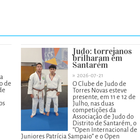
Judo: torrejanos
brilharam em
Santarém
»
2026-07-21
da
o de
O Clube de Judo de
de
Torres Novas esteve
presente, em 11 e 12 de
os
Julho, nas duas
competições da
Associação de Judo do
Distrito de Santarém, o
“Open Internacional de
Juniores Patrícia Sampaio” e o Open