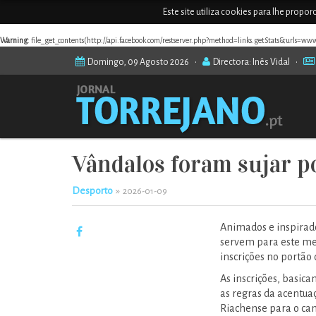
Este site utiliza cookies para lhe propo
Warning
: file_get_contents(http://api.facebook.com/restserver.php?method=links.getStats&urls=ww
Domingo, 09 Agosto 2026 •
Directora: Inês Vidal •
Vândalos foram sujar p
Desporto
»
2026-01-09
Animados e inspirad
servem para este mes
inscrições no portão
As inscrições, basic
as regras da acentua
Riachense para o cam