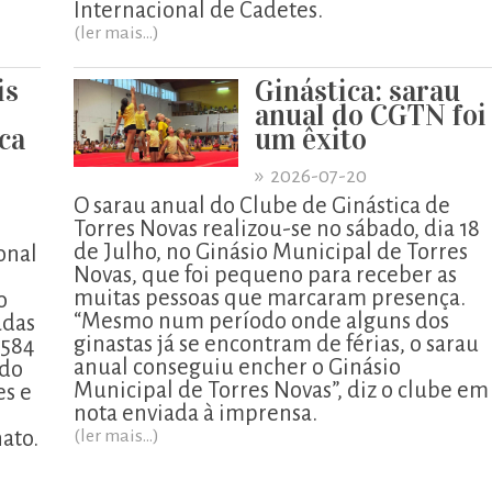
Internacional de Cadetes.
(ler mais...)
is
Ginástica: sarau
anual do CGTN foi
ca
um êxito
»
2026-07-20
O sarau anual do Clube de Ginástica de
Torres Novas realizou-se no sábado, dia 18
de Julho, no Ginásio Municipal de Torres
onal
Novas, que foi pequeno para receber as
muitas pessoas que marcaram presença.
o
“Mesmo num período onde alguns dos
adas
ginastas já se encontram de férias, o sarau
 584
anual conseguiu encher o Ginásio
 do
Municipal de Torres Novas”, diz o clube em
es e
nota enviada à imprensa.
ato.
(ler mais...)