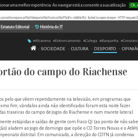
rcionar uma melhor experiência. Ao navegar está a consentir a sua utilização.
Ok, 
w.jornaltorrejano.pt%2Fdesporto%2Fnoticia%2F%3Fn-c9b89cfb): failed to open stream: HTTP request fa
Estatuto Editorial
•
História do JT
#Alcanena
#Entroncamento
#Golega
#Barquinha
#Constanc
•
SOCIEDADE
•
CULTURA
•
DESPORTO
•
OPINIÃ
ortão do campo do Riachense
os pelo que vêem repetidamente na televisão, em programas que
mo fim, vândalos ainda não identificados foram esta noite fazer
 das traseiras do campo de jogos do Riachense e num murete lateral.
amente estúpidas e saídas de gente com fraco QI (ao ponto de não sabe
ção) aludem ao jogo de domingo que opõe o CD Torres Novas e o Atlét
peonato distrital. Em comunicado, a direcção do CDTN já condenou