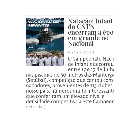
Natação: Infant
do CNTN
encerram a épo
em grande no
Nacional
»
2026-07-20
O Campeonato Naci
de Infantis decorreu
entre 17 e 19 de Julh
nas piscinas de 50 metros das Manteig
(Setúbal), competição que contou com
nadadores, provenientes de 115 clubes
nosso país, números muito interessant
que conferiram um elevado nível e
densidade competitiva a este Campeon
(ler mais...)