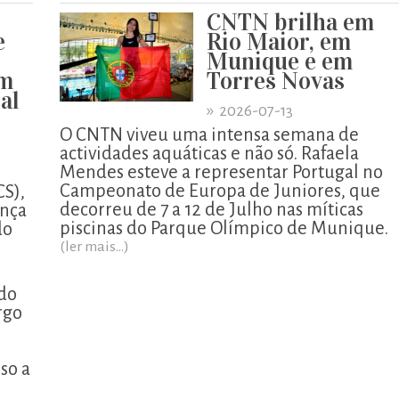
CNTN brilha em
e
Rio Maior, em
Munique e em
em
Torres Novas
al
»
2026-07-13
O CNTN viveu uma intensa semana de
actividades aquáticas e não só. Rafaela
Mendes esteve a representar Portugal no
Campeonato de Europa de Juniores, que
S),
decorreu de 7 a 12 de Julho nas míticas
nça
piscinas do Parque Olímpico de Munique.
do
(ler mais...)
rdo
rgo
so a