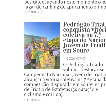
posição, ocupando neste momento o 3
lugar do ranking de apuramento olímp
(ler mais...)
Pedrógão Triat
conquista vitór
coletiva na 7.ª
etapa do Nacio
Jovem de Triat
em Soure
»
2026-07-01
O Pedrógão Triatlo
voltou a destacar-se
Campeonato Nacional Jovem de Triatlo
alcançar a vitória coletiva na 7.ª etapa d
competição, disputada em Soure, na pr
de Triatlo de Estafetas (3x natação +
ciclismo + corrida).
(ler mais...)