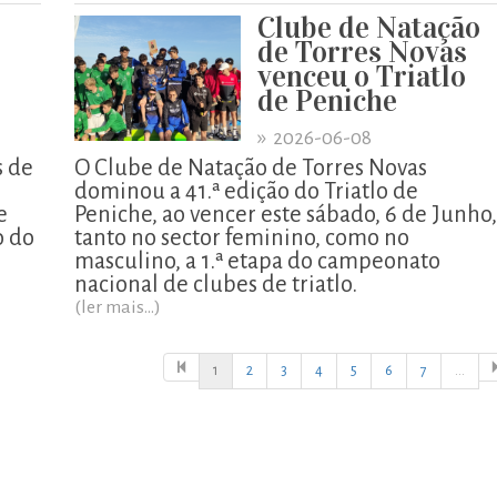
Clube de Natação
de Torres Novas
venceu o Triatlo
de Peniche
»
2026-06-08
s de
O Clube de Natação de Torres Novas
dominou a 41.ª edição do Triatlo de
e
Peniche, ao vencer este sábado, 6 de Junho,
o do
tanto no sector feminino, como no
masculino, a 1.ª etapa do campeonato
nacional de clubes de triatlo.
(ler mais...)
1
2
3
4
5
6
7
...