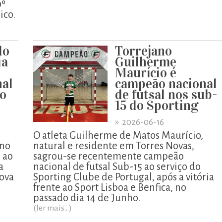
0º
ico.
lo
Torrejano
ia
Guilherme
Maurício é
nal
campeão nacional
lo
de futsal nos sub-
15 do Sporting
»
2026-06-16
O atleta Guilherme de Matos Maurício,
 no
natural e residente em Torres Novas,
 ao
sagrou-se recentemente campeão
a
nacional de futsal Sub-15 ao serviço do
ova
Sporting Clube de Portugal, após a vitória
frente ao Sport Lisboa e Benfica, no
passado dia 14 de Junho.
(ler mais...)