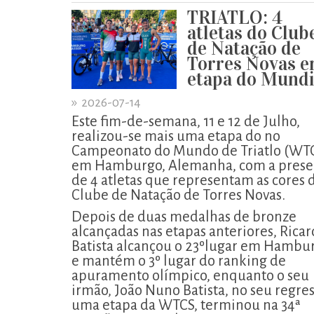
TRIATLO: 4
atletas do Club
de Natação de
Torres Novas 
etapa do Mundi
»
2026-07-14
Este fim-de-semana, 11 e 12 de Julho,
realizou-se mais uma etapa do no
Campeonato do Mundo de Triatlo (WTC
em Hamburgo, Alemanha, com a prese
de 4 atletas que representam as cores 
Clube de Natação de Torres Novas.
Depois de duas medalhas de bronze
alcançadas nas etapas anteriores, Rica
Batista alcançou o 23ºlugar em Hambu
e mantém o 3º lugar do ranking de
apuramento olímpico, enquanto o seu
irmão, João Nuno Batista, no seu regres
uma etapa da WTCS, terminou na 34ª