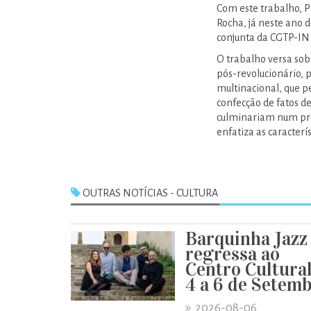
Com este trabalho, P
Rocha, já neste ano 
conjunta da CGTP-IN 
O trabalho versa sob
pós-revolucionário, 
multinacional, que p
confecção de fatos d
culminariam num proc
enfatiza as caracterí
OUTRAS NOTÍCIAS - CULTURA
Barquinha Jazz
regressa ao
Centro Cultural
4 a 6 de Setem
»
2026-08-06