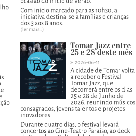
ocasião do início de Verão.
elho
Com início marcado para as 10h30, a
iniciativa destina-se a famílias e crianças
dos 3 aos 8 anos.
(ler mais...)
Tomar Jazz entre
25 e 28 deste mês
»
2026-06-11
A cidade de Tomar volta
a receber o Festival
às
Tomar Jazz, que
o
decorrerá entre os dias
de
25 e 28 de Junho de
e
2026, reunindo músicos
cção
consagrados, jovens talentos e projetos
inovadores.
Durante quatro dias, o festival levará
concertos ao Cine-Teatro Paraíso, ao deck