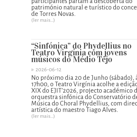
participantes partam à descoberta do
património natural e turístico do conc
de Torres Novas.
(ler mais...)
“Sinfónica” do Phydellius no
Teatro Virgínia com jovens
músicos do Médio Tejo
»
2026-06-12
No próximo dia 20 de Junho (sábado), 
17h00, o Teatro Virgínia acolhe a ediçã
XIX do EJIT’2026, projecto académico 
orquestra sinfónica do Conservatório d
Música do Choral Phydellius, com dire
artística do maestro Tiago Alves.
(ler mais...)