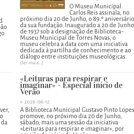
O Museu Municipal
Carlos Reis assinala, no
próximo dia 20 de Junho, o 89.º aniversári
d
da sua fundação. Inaugurado a 20 de Junho
oão
de 1937 sob a designação de Biblioteca-
go
Museu Municipal de Torres Novas, o
museu celebra a data com uma iniciativa
dedicada à partilha de conhecimento e ao
diálogo entre instituições museológicas.
(ler mais...)
«Leituras para respirar e
imaginar» - Especial início de
Verão
»
2026-06-12
ver,
A Biblioteca Municipal Gustavo Pinto Lope
io
promove, no próximo dia 20 de Junho,
 da
sábado, mais uma sessão da iniciativa
«Leituras para respirar e imaginar», por