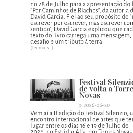
no 28 de Julho para a apresentação do l
“Por Caminhos de Riachos”, da autoria 
David Garcia. Fiel ao seu propósito de 
escrever por escrever, mas escrever co
sentido", David Garcia explicou que ca
texto do livro carrega uma mensagem,
desafio e um tributo à terra.
(ler mais...)
Festival Silenzi
de volta a Torr
Novas
»
2026-06-20
Vem aí a II edição do Festival Silenzio,
encontro internacional de artes que te
lugar entre os dias 16 e 19 de Julho de
2026, no Estúdio Alfa, em Torres Novas