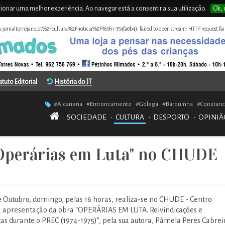
rcionar uma melhor experiência. Ao navegar está a consentir a sua utilização.
Ok, 
.jornaltorrejano.pt%2Fcultura%2Fnoticia%2F%3Fn-354fa0b4): failed to open stream: HTTP request fai
atuto Editorial
•
História do JT
#Alcanena
#Entroncamento
#Golega
#Barquinha
#Constanc
•
SOCIEDADE
•
CULTURA
•
DESPORTO
•
OPINIÃ
"Operárias em Luta" no CHUDE
 Outubro, domingo, pelas 16 horas, realiza-se no CHUDE - Centro
apresentação da obra “OPERÁRIAS EM LUTA. Reivindicações e
cas durante o PREC (1974-1975)”, pela sua autora, Pâmela Peres Cabrei