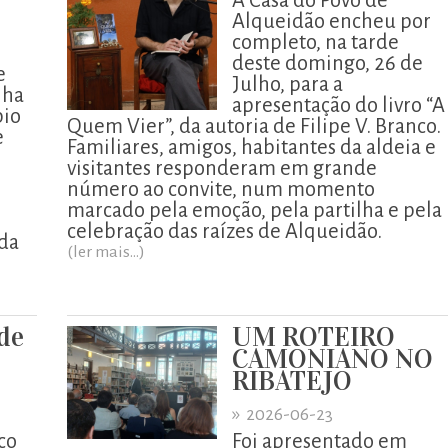
A Casa do Povo de
Alqueidão encheu por
completo, na tarde
deste domingo, 26 de
e
Julho, para a
nha
apresentação do livro “A
pio
Quem Vier”, da autoria de Filipe V. Branco.
e
Familiares, amigos, habitantes da aldeia e
visitantes responderam em grande
número ao convite, num momento
marcado pela emoção, pela partilha e pela
celebração das raízes de Alqueidão.
ada
(ler mais...)
 de
UM ROTEIRO
CAMONIANO NO
RIBATEJO
»
2026-06-23
co
Foi apresentado em