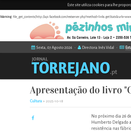
Este site utiliza cookies para lhe propo
Warning
: file_get_contents(http://api.facebook.com/restserver.php?method=links.getStats&urls=www
Sexta, 07 Agosto 2026 •
Directora: Inês Vidal •
Est
Apresentação do livro 
Cultura
»
2025-10-18
No próximo dia 26 de
Humberto Delgado a 
resistência nas fábri