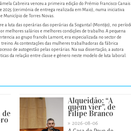
âmela Cabreira venceu a primeira edição do Prémio Francisco Canais
de 2025 (cerimónia de entrega realizada em Maio), numa iniciativa
e Município de Torres Novas.
re a luta das operárias das operárias da Sogantal (Montijo), no períod
por melhores salários e melhores condições de trabalho. A pequena
ertencia ao grupo francês Lamont, era especializada no sector de
e treino. As contestações das mulheres trabalhadoras da fábrica
esso de autogestão pelas operárias. Na sua dissertação, a autora
sticas da relação entre classe e género neste modelo de luta laboral.
Alqueidão: “A
quem vier”, de
 de
Filipe Branco
bro
»
2026-08-06