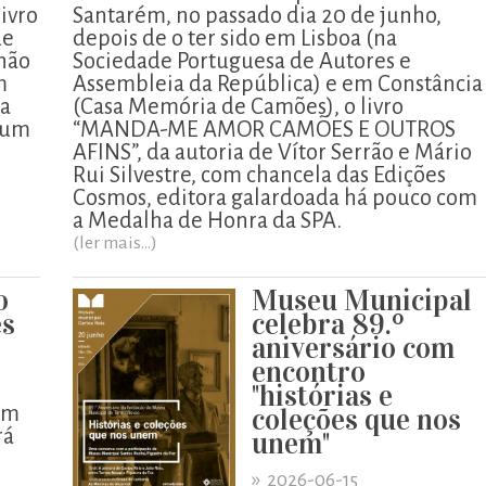
ivro
Santarém, no passado dia 20 de junho,
de
depois de o ter sido em Lisboa (na
"não
Sociedade Portuguesa de Autores e
m
Assembleia da República) e em Constância
da
(Casa Memória de Camões), o livro
 um
“MANDA-ME AMOR CAMÕES E OUTROS
AFINS”, da autoria de Vítor Serrão e Mário
Rui Silvestre, com chancela das Edições
Cosmos, editora galardoada há pouco com
a Medalha de Honra da SPA.
(ler mais...)
o
Museu Municipal
es
celebra 89.º
aniversário com
encontro
"histórias e
 um
coleções que nos
rá
unem"
»
.
2026-06-15