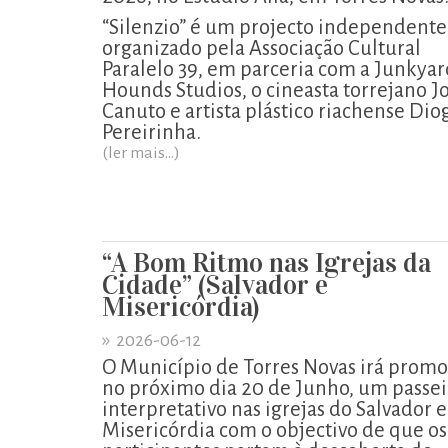
“Silenzio” é um projecto independente
organizado pela Associação Cultural
Paralelo 39, em parceria com a Junkyar
Hounds Studios, o cineasta torrejano J
Canuto e artista plástico riachense Dio
Pereirinha.
(ler mais...)
“A Bom Ritmo nas Igrejas da
Cidade” (Salvador e
Misericórdia)
»
2026-06-12
O Município de Torres Novas irá promo
no próximo dia 20 de Junho, um passe
interpretativo nas igrejas do Salvador e
Misericórdia com o objectivo de que os